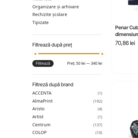
Organizare și arhivare
Rechizite școlare
Tipizate
Penar Cub
dimensiu
70,86
lei
Filtrează după preț
Preț:
50 lei
—
340 lei
Filtrează
Filtreză după brand
ACCENTA
(1)
AlmaPrint
(192)
Aristo
(4)
Artist
(1)
Centrum
(137)
COLOP
(10)