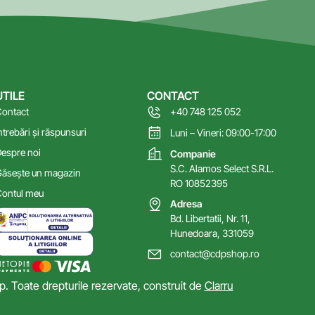
UTILE
CONTACT
ontact
+40 748 125 052
ntrebări și răspunsuri
Luni – Vineri: 09:00-17:00
espre noi
Companie
S.C. Alamos Select S.R.L.
ăsește un magazin
RO 10852395
ontul meu
Adresa
Bd. Libertatii, Nr. 11,
Hunedoara, 331059
contact@cdpshop.ro
 Toate drepturile rezervate, construit de
Clarru