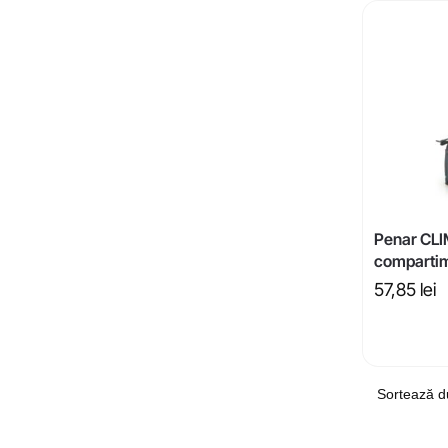
Penar CLI
compartim
57,85
lei