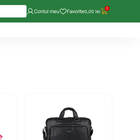
0
Contul meu
Favorite
0,00
lei