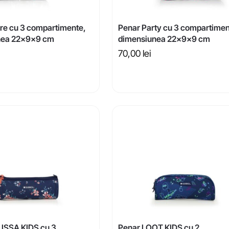
re cu 3 compartimente,
Penar Party cu 3 compartimen
nea 22x9x9 cm
dimensiunea 22x9x9 cm
70,00
lei
ISSA KIDS cu 3
Penar LOOT KIDS cu 2