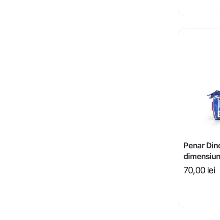
Penar Din
dimensiu
70,00
lei