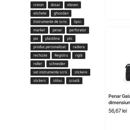
creion
dosar
eleven
etichete
ghiozdan
Instrumente de scris
lipici
marker
penar
perforator
pix
plastilina
plic
produs personalizat
radiera
rechizite
Registru
riglă
roller
schneider
set instrumente scris
stickere
stickers
stilou
școală
Penar Gal
dimensiu
56,67
lei