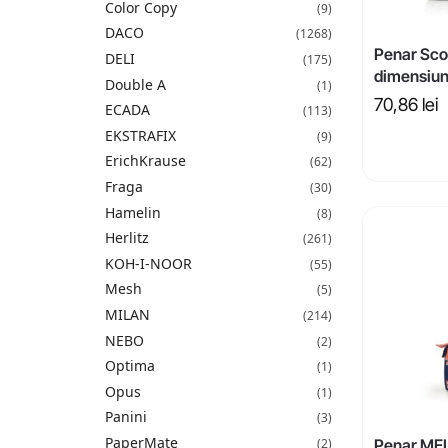
Color Copy
(9)
DACO
(1268)
Penar Sco
DELI
(175)
dimensiu
Double A
(1)
70,86
lei
ECADA
(113)
EKSTRAFIX
(9)
ErichKrause
(62)
Fraga
(30)
Hamelin
(8)
Herlitz
(261)
KOH-I-NOOR
(55)
Mesh
(5)
MILAN
(214)
NEBO
(2)
Optima
(1)
Opus
(1)
Panini
(3)
PaperMate
(2)
Penar MEL