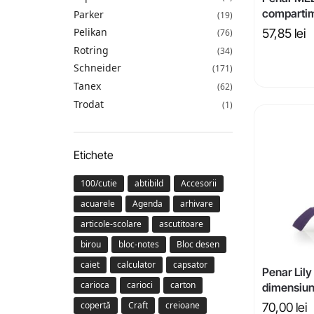
compartim
Parker
(19)
Pelikan
57,85
lei
(76)
Rotring
(34)
Schneider
(171)
Tanex
(62)
Trodat
(1)
Etichete
100/cutie
abtibild
Accesorii
acuarele
Agenda
arhivare
articole-scolare
ascutitoare
birou
bloc-notes
Bloc desen
caiet
calculator
capsator
Penar Lil
carioca
carioci
carton
dimensiu
copertă
Craft
creioane
70,00
lei