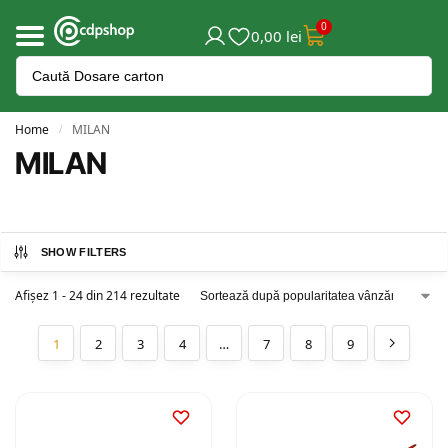
0
0,00
lei
Home
MILAN
/
MILAN
SHOW FILTERS
Afișez 1 - 24 din 214 rezultate
1
2
3
4
…
7
8
9