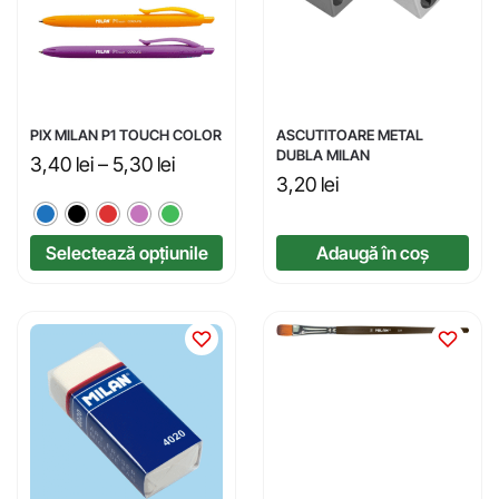
PIX MILAN P1 TOUCH COLOR
ASCUTITOARE METAL
DUBLA MILAN
3,40
lei
–
5,30
lei
3,20
lei
Selectează opțiunile
Adaugă în coș