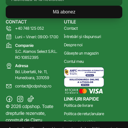
Mă abonez
CONTACT
UTILE
+40 748 125 052
Contact
Întrebări și răspunsuri
Luni – Vineri: 09:00-17:00
Despre noi
Companie
S.C. Alamos Select S.R.L.
Găsește un magazin
RO 10852395
Contul meu
Adresa
Bd. Libertatii, Nr. 11,
Hunedoara, 331059
contact@cdpshop.ro
LINK-URI RAPIDE
Politica de livrare
© 2026 cdpshop. Toate
drepturile rezervate,
Politica de retur/anulare
construit de
Clarru
Politica de cookies