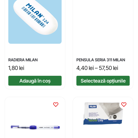
RADIERA MILAN
PENSULA SERIA 311 MILAN
1,80
lei
4,40
lei
–
57,50
lei
Adaugă în coș
Selectează opțiunile