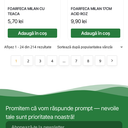
FOARFECA MILAN CU
FOARFECA MILAN 17CM
TEACA
ACID ROZ
5,70
lei
9,90
lei
Adaugă în coș
Adaugă în coș
Afișez 1 - 24 din 214 rezultate
1
2
3
4
…
7
8
9
Promitem că vom răspunde prompt — nevoile
tale sunt prioritatea noastră!