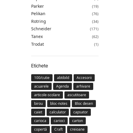
Parker
(19)
Pelikan
(76)
Rotring
(34)
Schneider
(171)
Tanex
(62)
Trodat
(1)
Etichete
100/cutie
abtibild
Accesorii
acuarele
Agenda
arhivare
articole-scolare
ascutitoare
birou
bloc-notes
Bloc desen
caiet
calculator
capsator
carioca
carioci
carton
copertă
Craft
creioane