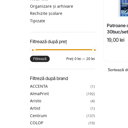
Organizare și arhivare
Rechizite școlare
Tipizate
Patroane 
30buc/set
19,00
lei
Filtrează după preț
Preț:
0 lei
—
20 lei
Filtrează
Filtreză după brand
ACCENTA
(1)
AlmaPrint
(192)
Aristo
(4)
Artist
(1)
Centrum
(137)
COLOP
(10)