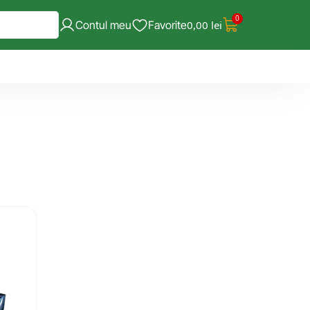
0
Contul meu
Favorite
0,00
lei