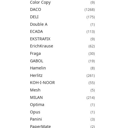
Color Copy
(9)
DACO
(1268)
DELI
(175)
Double A
(1)
ECADA
(113)
EKSTRAFIX
(9)
ErichKrause
(62)
Fraga
(30)
GABOL
(19)
Hamelin
(8)
Herlitz
(261)
KOH-I-NOOR
(55)
Mesh
(5)
MILAN
(214)
Optima
(1)
Opus
(1)
Panini
(3)
PaperMate
(2)