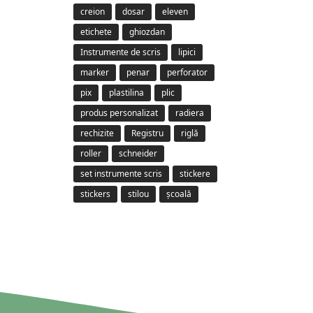
creion
dosar
eleven
etichete
ghiozdan
Instrumente de scris
lipici
marker
penar
perforator
pix
plastilina
plic
produs personalizat
radiera
rechizite
Registru
riglă
roller
schneider
set instrumente scris
stickere
stickers
stilou
școală