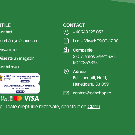
UTILE
CONTACT
ontact
+40 748 125 052
ntrebări și răspunsuri
Luni – Vineri: 09:00-17:00
espre noi
Companie
S.C. Alamos Select S.R.L.
ăsește un magazin
RO 10852395
ontul meu
Adresa
Bd. Libertatii, Nr. 11,
Hunedoara, 331059
contact@cdpshop.ro
 Toate drepturile rezervate, construit de
Clarru