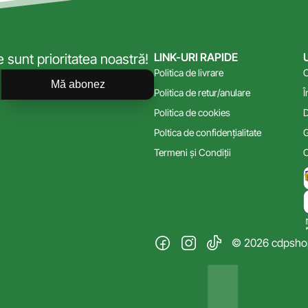
LINK-URI RAPIDE
sunt prioritatea noastră!
Politica de livrare
C
Mă abonez
Politica de retur/anulare
Î
Politica de cookies
D
Poltica de confidențialitate
G
Termeni și Condiții
C
© 2026 cdpshop.