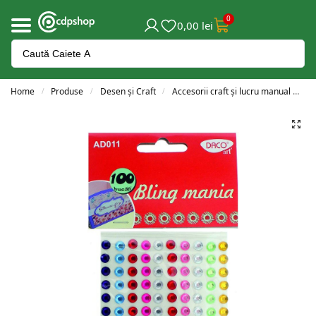
0
0,00
lei
Home
Produse
Desen și Craft
Accesorii craft și lucru manual
A
/
/
/