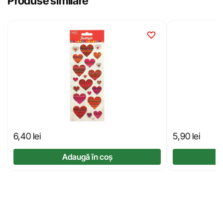
Produse similare
6,40
lei
5,90
lei
Adaugă în coș