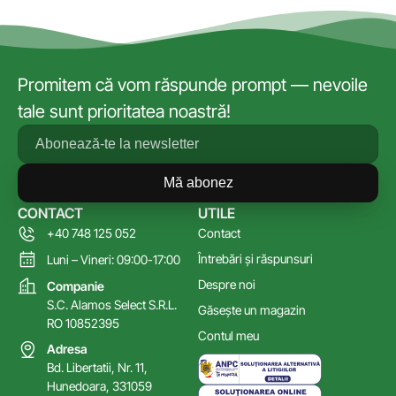
Promitem că vom răspunde prompt — nevoile
tale sunt prioritatea noastră!
Mă abonez
CONTACT
UTILE
+40 748 125 052
Contact
Întrebări și răspunsuri
Luni – Vineri: 09:00-17:00
Despre noi
Companie
S.C. Alamos Select S.R.L.
Găsește un magazin
RO 10852395
Contul meu
Adresa
Bd. Libertatii, Nr. 11,
Hunedoara, 331059