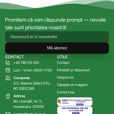
Promitem că vom răspunde prompt — nevoile
tale sunt prioritatea noastră!
Mă abonez
CONTACT
UTILE
+40 748 125 052
Contact
Întrebări și răspunsuri
Luni – Vineri: 09:00-17:00
Despre noi
Companie
S.C. Alamos Select S.R.L.
Găsește un magazin
RO 10852395
Contul meu
Adresa
Bd. Libertatii, Nr. 11,
Hunedoara, 331059
contact@cdpshop.ro