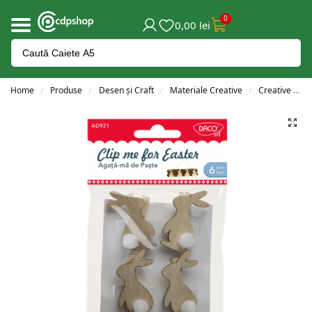
0
0,00
lei
Home
Produse
Desen și Craft
Materiale Creative
Creative de Paște
/
/
/
/