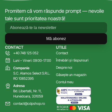
Promitem că vom răspunde prompt — nevoile
tale sunt prioritatea noastră!
Mă abonez
CONTACT
UTILE
+40 748 125 052
Contact
Întrebări și răspunsuri
Luni – Vineri: 09:00-17:00
Despre noi
Companie
S.C. Alamos Select S.R.L.
Găsește un magazin
RO 10852395
Contul meu
Adresa
Bd. Libertatii, Nr. 11,
Hunedoara, 331059
contact@cdpshop.ro