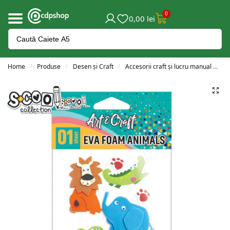
0
0,00
lei
Home
Produse
Desen și Craft
Accesorii craft și lucru manual
Ac
/
/
/