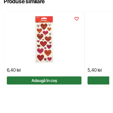
Produse similare
6,40
lei
5,40
lei
Adaugă în coș