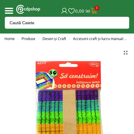
0
0,00
lei
Home
Produse
Desen și Craft
Accesorii craft și lucru manual
A
/
/
/