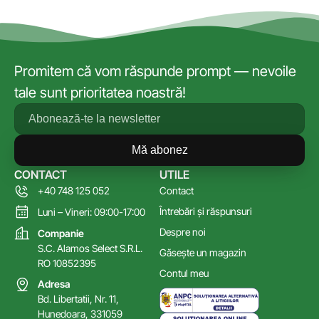
Promitem că vom răspunde prompt — nevoile
tale sunt prioritatea noastră!
Mă abonez
CONTACT
UTILE
+40 748 125 052
Contact
Întrebări și răspunsuri
Luni – Vineri: 09:00-17:00
Despre noi
Companie
S.C. Alamos Select S.R.L.
Găsește un magazin
RO 10852395
Contul meu
Adresa
Bd. Libertatii, Nr. 11,
Hunedoara, 331059