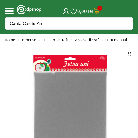
0
0,00
lei
Home
Produse
Desen și Craft
Accesorii craft și lucru manual
AC
/
/
/