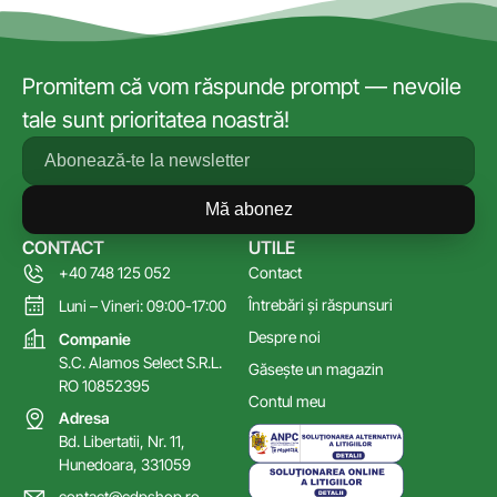
Promitem că vom răspunde prompt — nevoile
tale sunt prioritatea noastră!
Mă abonez
CONTACT
UTILE
+40 748 125 052
Contact
Întrebări și răspunsuri
Luni – Vineri: 09:00-17:00
Despre noi
Companie
S.C. Alamos Select S.R.L.
Găsește un magazin
RO 10852395
Contul meu
Adresa
Bd. Libertatii, Nr. 11,
Hunedoara, 331059
contact@cdpshop.ro