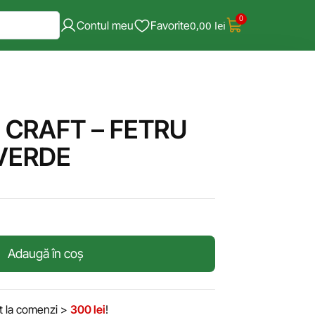
0
Contul meu
Favorite
0,00
lei
 CRAFT – FETRU
 VERDE
Adaugă în coș
it la comenzi >
300 lei
!