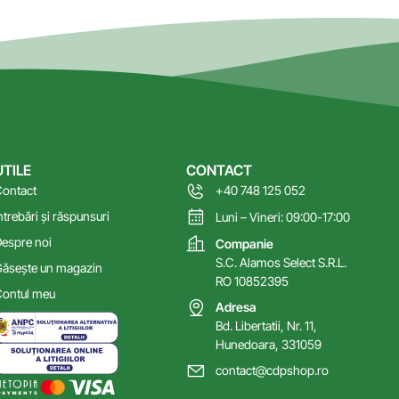
UTILE
CONTACT
ontact
+40 748 125 052
ntrebări și răspunsuri
Luni – Vineri: 09:00-17:00
espre noi
Companie
S.C. Alamos Select S.R.L.
ăsește un magazin
RO 10852395
ontul meu
Adresa
Bd. Libertatii, Nr. 11,
Hunedoara, 331059
contact@cdpshop.ro