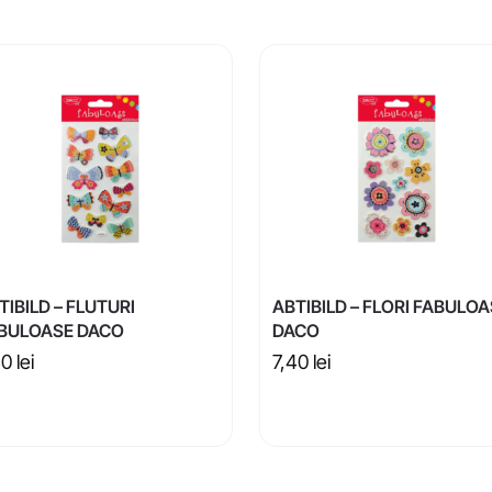
TIBILD – FLUTURI
ABTIBILD – FLORI FABULO
BULOASE DACO
DACO
40
lei
7,40
lei