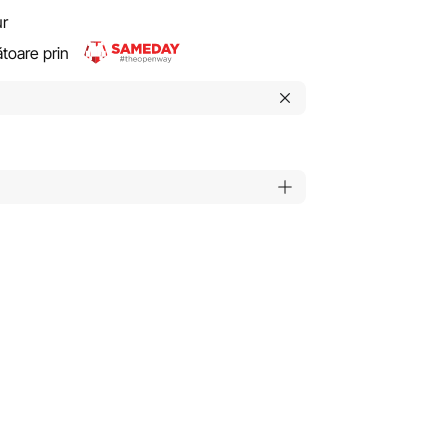
ur
rătoare prin