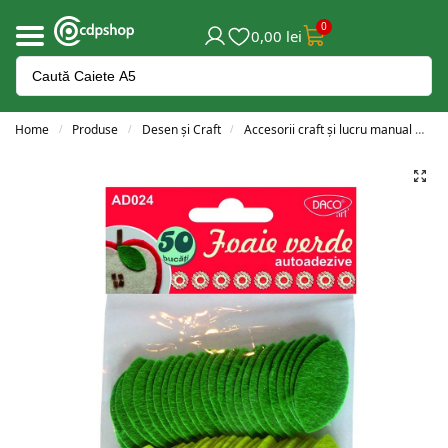
0
0,00
lei
Home
Produse
Desen și Craft
Accesorii craft și lucru manual
A
/
/
/