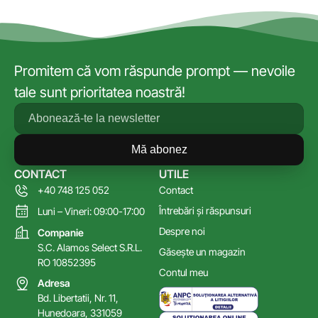
Promitem că vom răspunde prompt — nevoile
tale sunt prioritatea noastră!
Mă abonez
CONTACT
UTILE
+40 748 125 052
Contact
Întrebări și răspunsuri
Luni – Vineri: 09:00-17:00
Despre noi
Companie
S.C. Alamos Select S.R.L.
Găsește un magazin
RO 10852395
Contul meu
Adresa
Bd. Libertatii, Nr. 11,
Hunedoara, 331059