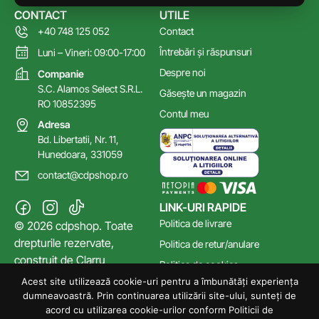
CONTACT
UTILE
+40 748 125 052
Contact
Întrebări și răspunsuri
Luni – Vineri: 09:00-17:00
Despre noi
Companie
S.C. Alamos Select S.R.L.
Găsește un magazin
RO 10852395
Contul meu
Adresa
Bd. Libertatii, Nr. 11,
Hunedoara, 331059
contact@cdpshop.ro
LINK-URI RAPIDE
Politica de livrare
© 2026 cdpshop. Toate
drepturile rezervate,
Politica de retur/anulare
construit de
Clarru
Politica de cookies
Acest site utilizează cookie-uri pentru a îmbunătăți experiența
Poltica de confidențialitate
dumneavoastră. Prin continuarea utilizării site-ului, sunteți de
Termeni și Condiții
acord cu utilizarea cookie-urilor conform Politicii de