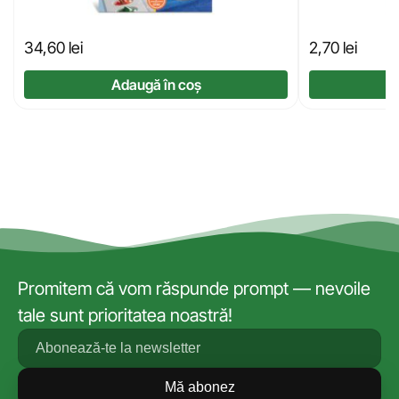
34,60
lei
2,70
lei
Adaugă în coș
Promitem că vom răspunde prompt — nevoile
tale sunt prioritatea noastră!
Mă abonez