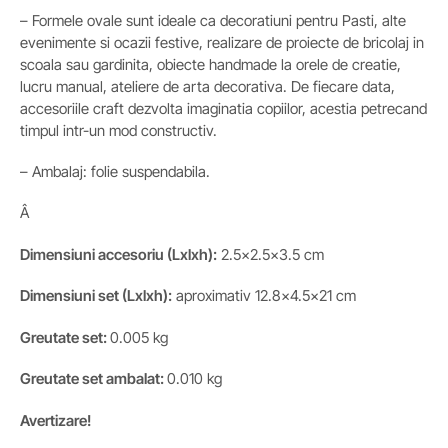
– Formele ovale sunt ideale ca decoratiuni pentru Pasti, alte
evenimente si ocazii festive, realizare de proiecte de bricolaj in
scoala sau gardinita, obiecte handmade la orele de creatie,
lucru manual, ateliere de arta decorativa. De fiecare data,
accesoriile craft dezvolta imaginatia copiilor, acestia petrecand
timpul intr-un mod constructiv.
– Ambalaj: folie suspendabila.
Â
Dimensiuni accesoriu (Lxlxh):
2.5×2.5×3.5 cm
Dimensiuni set
(Lxlxh)
:
aproximativ 12.8×4.5×21 cm
Greutate set:
0.005 kg
Greutate set ambalat:
0.010 kg
Avertizare!