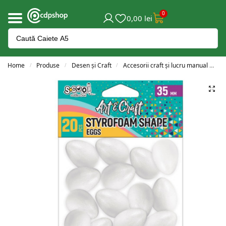
0
0,00
lei
Home
Produse
Desen și Craft
Accesorii craft și lucru manual
Ac
/
/
/