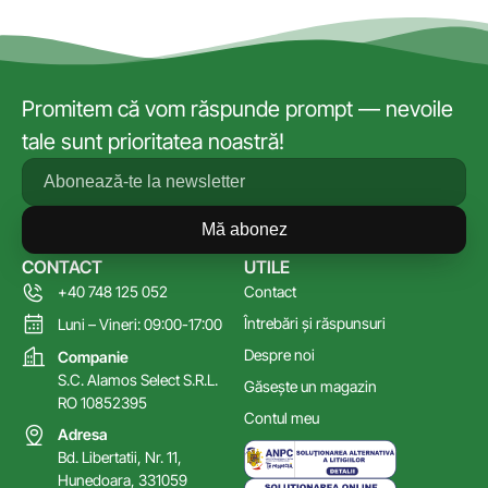
Promitem că vom răspunde prompt — nevoile
tale sunt prioritatea noastră!
Mă abonez
CONTACT
UTILE
+40 748 125 052
Contact
Întrebări și răspunsuri
Luni – Vineri: 09:00-17:00
Despre noi
Companie
S.C. Alamos Select S.R.L.
Găsește un magazin
RO 10852395
Contul meu
Adresa
Bd. Libertatii, Nr. 11,
Hunedoara, 331059