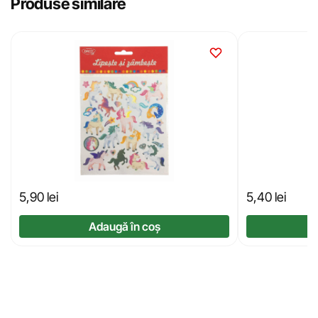
Produse similare
5,90
lei
5,40
lei
Adaugă în coș