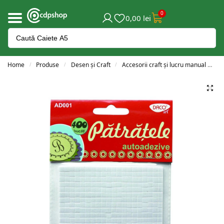
0
0,00
lei
Home
Produse
Desen și Craft
Accesorii craft și lucru manual
A
/
/
/