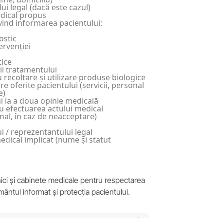
i legal (dacă este cazul)
edical propus
ivind informarea pacientului:
ostic
ervenției
tice
ii tratamentului
ecoltare și utilizare produse biologice
e oferite pacientului (servicii, personal
e)
 la a doua opinie medicală
u efectuarea actului medical
nal, în caz de neacceptare)
 / reprezentantului legal
edical implicat (nume și statut
linici și cabinete medicale pentru respectarea
mântul informat și protecția pacientului.