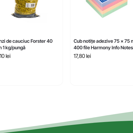
nzi de cauciuc Forster 40
Cub notițe adezive 75 x 75
 1 kg/pungă
400 file Harmony Info Notes
,10
lei
17,80
lei