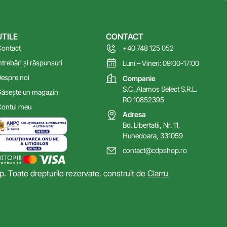
UTILE
CONTACT
ontact
+40 748 125 052
ntrebări și răspunsuri
Luni – Vineri: 09:00-17:00
espre noi
Companie
S.C. Alamos Select S.R.L.
ăsește un magazin
RO 10852395
ontul meu
Adresa
Bd. Libertatii, Nr. 11,
Hunedoara, 331059
contact@cdpshop.ro
 Toate drepturile rezervate, construit de
Clarru