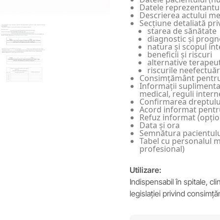
Datele reprezentantulu
Descrierea actului m
Secțiune detaliată pr
starea de sănătate
diagnostic și progn
natura și scopul int
beneficii și riscuri
alternative terapeu
riscurile neefectuăr
Consimțământ pentru r
Informații suplimentar
medical, reguli intern
Confirmarea dreptului
Acord informat pentr
Refuz informat (opțio
Data și ora
Semnătura pacientului
Tabel cu personalul m
profesional)
Utilizare:
Indispensabil în spitale, c
legislației privind consimță