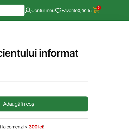
0
Contul meu
Favorite
0,00
lei
ientului informat
Adaugă în coș
it la comenzi >
300 lei
!