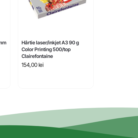
 mm
Hârtie laser/inkjet A3 90 g
Color Printing 500/top
Clairefontaine
154,00
lei