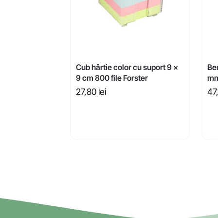
Cub hârtie color cu suport 9 x
Be
9 cm 800 file Forster
mm
27,80
lei
47