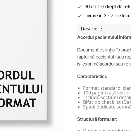
30 de zile drept de ret
Livrare în 3 - 7 zile luc
Descriere
Acordul pacientului infor
Document esențial în pract
faptul că pacientul (sau re
își exprimă acordul sau re
Caracteristici:
Format standard, clar
100 pagini față-verso
Include secțiuni deta
Bifat tip checklist (D
Spații dedicate semnătu
Structură formular:
Datele pacientului (n