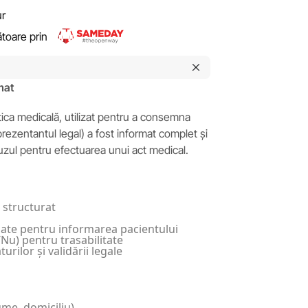
ur
rătoare prin
mat
ica medicală, utilizat pentru a consemna
prezentantul legal) a fost informat complet și
fuzul pentru efectuarea unui act medical.
 structurat
liate pentru informarea pacientului
a/Nu) pentru trasabilitate
rilor și validării legale
ume, domiciliu)