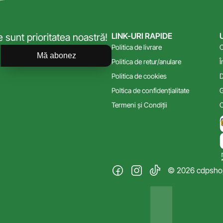
LINK-URI RAPIDE
sunt prioritatea noastră!
Politica de livrare
C
Mă abonez
Politica de retur/anulare
Î
Politica de cookies
D
Poltica de confidențialitate
G
Termeni și Condiții
C
© 2026 cdpshop.