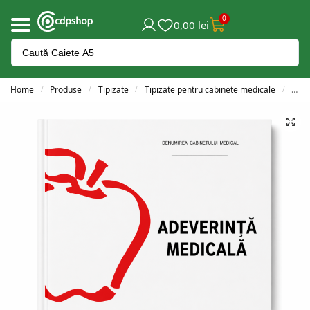
0
0,00
lei
Home
Produse
Tipizate
Tipizate pentru cabinete medicale
Adev
/
/
/
/