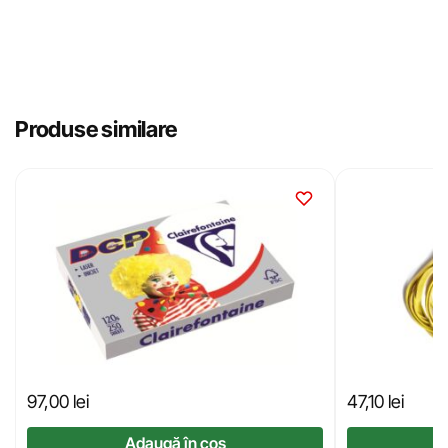
Produse similare
97,00
lei
47,10
lei
Adaugă în coș