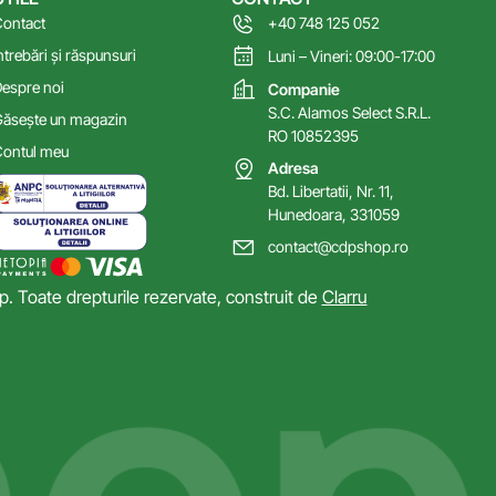
ontact
+40 748 125 052
ntrebări și răspunsuri
Luni – Vineri: 09:00-17:00
espre noi
Companie
S.C. Alamos Select S.R.L.
ăsește un magazin
RO 10852395
ontul meu
Adresa
Bd. Libertatii, Nr. 11,
Hunedoara, 331059
contact@cdpshop.ro
 Toate drepturile rezervate, construit de
Clarru