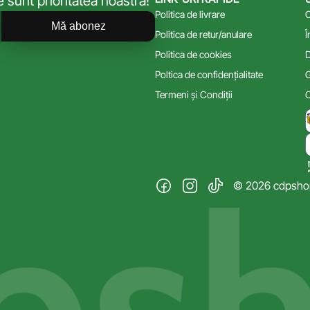
sunt prioritatea noastră!
Politica de livrare
C
Mă abonez
Politica de retur/anulare
Î
Politica de cookies
D
Poltica de confidențialitate
G
Termeni și Condiții
C
© 2026 cdpshop.