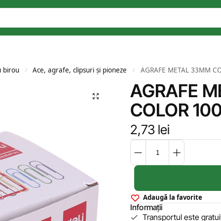
u birou
Ace, agrafe, clipsuri și pioneze
AGRAFE METAL 33MM CO
/
/
AGRAFE M
COLOR 100
2,73
lei
Adaugă la favorite
Informații
Transportul este gratu