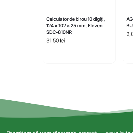
Calculator de birou 10 digiți,
AG
124 x 102 x 25 mm, Eleven
BU
SDC-810NR
2,
31,50
lei