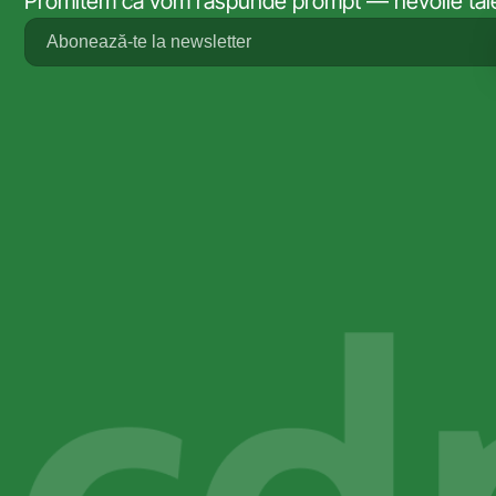
Promitem că vom răspunde prompt — nevoile tale 