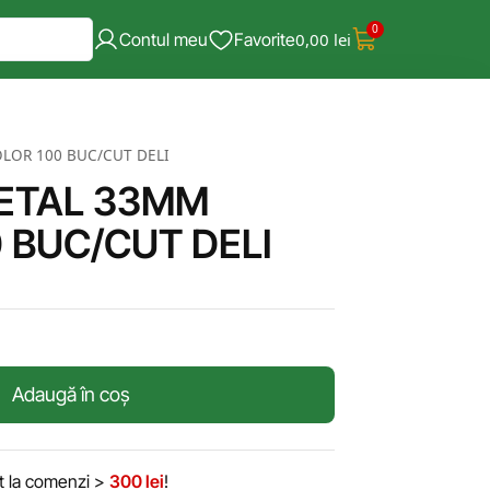
0
Contul meu
Favorite
0,00
lei
LOR 100 BUC/CUT DELI
ETAL 33MM
 BUC/CUT DELI
Adaugă în coș
it la comenzi >
300 lei
!