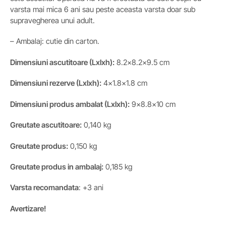
varsta mai mica 6 ani sau peste aceasta varsta doar sub
supravegherea unui adult.
– Ambalaj: cutie din carton.
Dimensiuni ascutitoare (Lxlxh):
8.2×8.2×9.5
cm
Dimensiuni rezerve (Lxlxh):
4×1.8×1.8
cm
Dimensiuni produs ambalat (Lxlxh):
9×8.8×10
cm
Greutate ascutitoare:
0,140 kg
Greutate produs:
0,150 kg
Greutate produs in ambalaj:
0,185 kg
Varsta recomandata
: +3 ani
Avertizare!