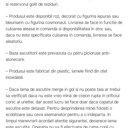
si rezervorul golit de reziduri.
– Produsul este disponibil roz, decorat cu figurina iepuras sau
bleumarin cu figurina cosmonaut. Livrarea se face in functie de
culoarea aleasa in comanda si disponibilitatea in stoc sau,
daca nu este specificata culoarea in comanda, livrarea se face
aleatoriu.
– Baza ascutitorii este prevazuta cu patru picioruse anti-
alunecare.
– Produsul este fabricat din plastic, lamele fiind din otel
inoxidabil.
– Daca lama de ascutire merge in gol si nu poate taia ar trebui
sa verificati daca nu este vreo mina de creion rupta in orificiul
conic al uneltei, dar acest lucru se face doar daca capatul de
ascutire este detasat. Pentru desprinderea minei folositi o
scobitoare sau ceva asemanator pentru a o indeparta. In
timpul manevrarii acordati atentie sigurantei, deoarece lama
este ascutita. Operatia nu va fi efectuata de catre copii cu