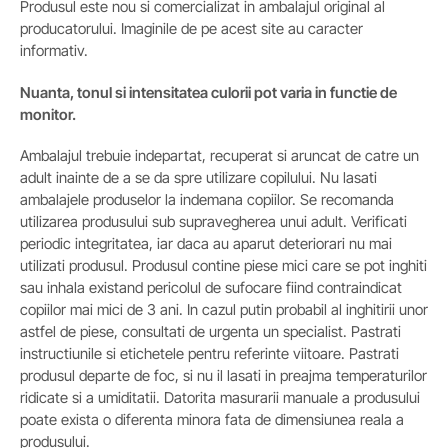
Produsul este nou si comercializat in ambalajul original al
producatorului. Imaginile de pe acest site au caracter
informativ.
Nuanta, tonul si intensitatea culorii pot varia in functie de
monitor.
Ambalajul trebuie indepartat, recuperat si aruncat de catre un
adult inainte de a se da spre utilizare copilului. Nu lasati
ambalajele produselor la indemana copiilor. Se recomanda
utilizarea produsului sub supravegherea unui adult. Verificati
periodic integritatea, iar daca au aparut deteriorari nu mai
utilizati produsul. Produsul contine piese mici care se pot inghiti
sau inhala existand pericolul de sufocare fiind contraindicat
copiilor mai mici de 3 ani. In cazul putin probabil al inghitirii unor
astfel de piese, consultati de urgenta un specialist. Pastrati
instructiunile si etichetele pentru referinte viitoare. Pastrati
produsul departe de foc, si nu il lasati in preajma temperaturilor
ridicate si a umiditatii. Datorita masurarii manuale a produsului
poate exista o diferenta minora fata de dimensiunea reala a
produsului.