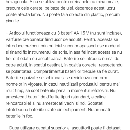
hexagonala. A nu se utiliza pentru creioanele cu mina moale,
precum cele cerate, pe baza de ulei, deoarece acest lucru
poate afecta lama. Nu poate taia obiecte din plastic, precum
pixurile.
– Articolul functioneaza cu 3 baterii AA 1.5 V (nu sunt incluse),
varfurile creioanelor fiind usor de ascutit. Pentru aceasta se
introduce creionul prin orificiul superior apasandu-se moderat
si tinand fix instrumentul de scris, in asa fel incat acesta sa nu
fie rotit odata cu ascutitoarea. Bateriile se introduc numai de
catre adulti, in spatiul destinat, in pozitia corecta, respectandu-
se polaritatea. Compartimentul bateriilor trebuie sa fie curat.
Bateriile epuizate se schimba si se recicleaza conform
normelor in vigoare. In cazul neutilizarii produsului pentru mai
mult timp, se scot bateriile pana in momentul refolosirii. Nu
amestecati baterii de diferite tipuri (standard, alcaline,
reincarcabile) si nu amestecati vechi si noi. Scoateti
intotdeauna bateriile uzate din echipament. Nu aruncati
bateriile in foc.
– Dupa utilizare capatul superior al ascutitorii poate fi detasat