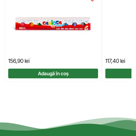
156,90
lei
117,40
lei
Adaugă în coș