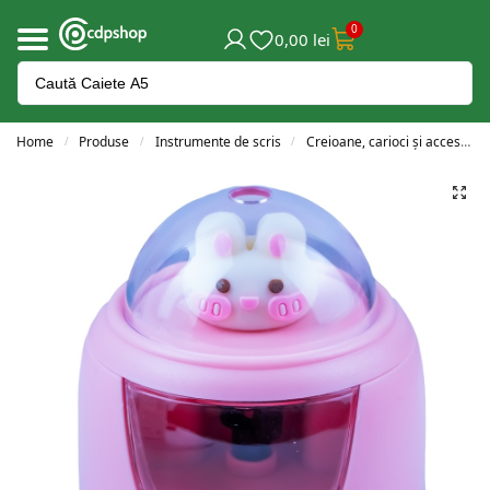
0
0,00
lei
Home
Produse
Instrumente de scris
Creioane, carioci și accesorii
/
/
/