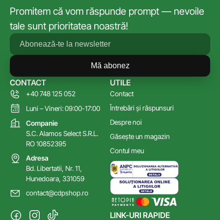
Promitem că vom răspunde prompt — nevoile
tale sunt prioritatea noastră!
Mă abonez
CONTACT
UTILE
+40 748 125 052
Contact
Întrebări și răspunsuri
Luni – Vineri: 09:00-17:00
Despre noi
Companie
S.C. Alamos Select S.R.L.
Găsește un magazin
RO 10852395
Contul meu
Adresa
Bd. Libertatii, Nr. 11,
Hunedoara, 331059
contact@cdpshop.ro
LINK-URI RAPIDE