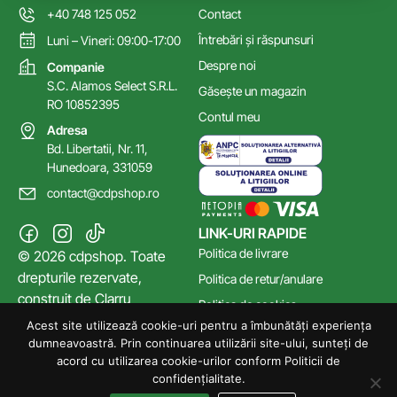
+40 748 125 052
Contact
Întrebări și răspunsuri
Luni – Vineri: 09:00-17:00
Despre noi
Companie
S.C. Alamos Select S.R.L.
Găsește un magazin
RO 10852395
Contul meu
Adresa
Bd. Libertatii, Nr. 11,
Hunedoara, 331059
contact@cdpshop.ro
LINK-URI RAPIDE
Politica de livrare
© 2026 cdpshop. Toate
drepturile rezervate,
Politica de retur/anulare
construit de
Clarru
Politica de cookies
Acest site utilizează cookie-uri pentru a îmbunătăți experiența
Poltica de confidențialitate
dumneavoastră. Prin continuarea utilizării site-ului, sunteți de
Termeni și Condiții
acord cu utilizarea cookie-urilor conform Politicii de
confidențialitate.