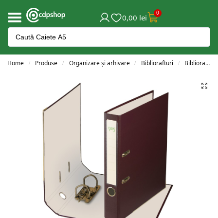
0
0,00
lei
Home
Produse
Organizare și arhivare
Bibliorafturi
Bibliorafturi A4
/
/
/
/