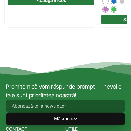
Adaugă în coș
Sel
Promitem că vom răspunde prompt — nevoile
tale sunt prioritatea noastră!
Mă abonez
CONTACT
UTILE