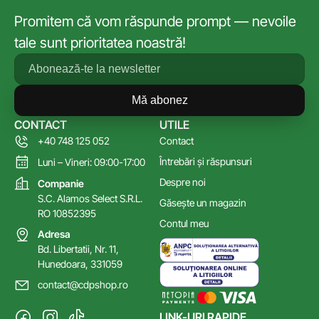
Promitem că vom răspunde prompt — nevoile
tale sunt prioritatea noastră!
Mă abonez
CONTACT
UTILE
+40 748 125 052
Contact
Întrebări și răspunsuri
Luni – Vineri: 09:00-17:00
Despre noi
Companie
S.C. Alamos Select S.R.L.
Găsește un magazin
RO 10852395
Contul meu
Adresa
Bd. Libertatii, Nr. 11,
Hunedoara, 331059
contact@cdpshop.ro
LINK-URI RAPIDE