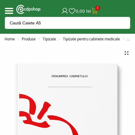
0
0,00
lei
Home
Produse
Tipizate
Tipizate pentru cabinete medicale
Bile
/
/
/
/