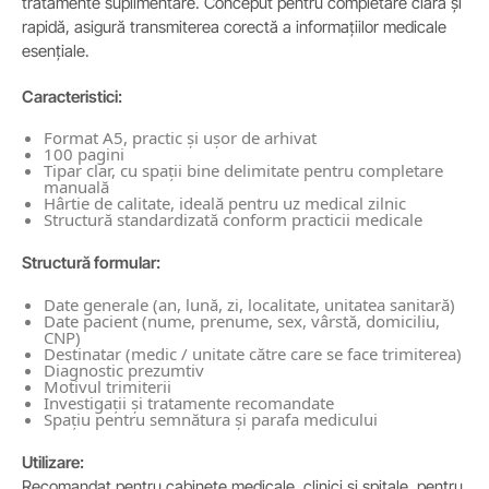
tratamente suplimentare. Conceput pentru completare clară și
rapidă, asigură transmiterea corectă a informațiilor medicale
esențiale.
Caracteristici:
Format A5, practic și ușor de arhivat
100 pagini
Tipar clar, cu spații bine delimitate pentru completare
manuală
Hârtie de calitate, ideală pentru uz medical zilnic
Structură standardizată conform practicii medicale
Structură formular:
Date generale (an, lună, zi, localitate, unitatea sanitară)
Date pacient (nume, prenume, sex, vârstă, domiciliu,
CNP)
Destinatar (medic / unitate către care se face trimiterea)
Diagnostic prezumtiv
Motivul trimiterii
Investigații și tratamente recomandate
Spațiu pentru semnătura și parafa medicului
Utilizare:
Recomandat pentru cabinete medicale, clinici și spitale, pentru