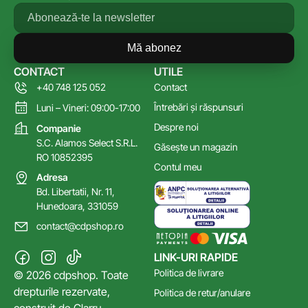
Mă abonez
CONTACT
UTILE
+40 748 125 052
Contact
Întrebări și răspunsuri
Luni – Vineri: 09:00-17:00
Despre noi
Companie
S.C. Alamos Select S.R.L.
Găsește un magazin
RO 10852395
Contul meu
Adresa
Bd. Libertatii, Nr. 11,
Hunedoara, 331059
contact@cdpshop.ro
LINK-URI RAPIDE
Politica de livrare
© 2026 cdpshop. Toate
drepturile rezervate,
Politica de retur/anulare