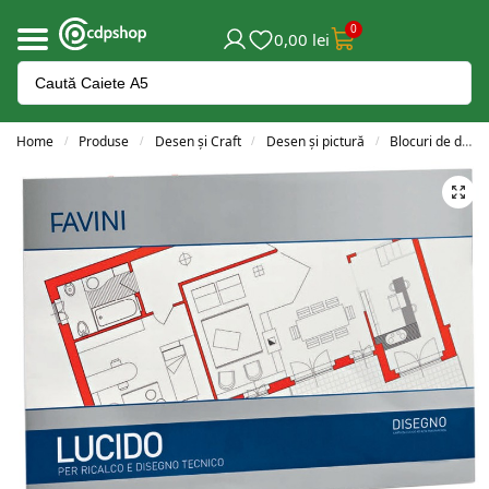
0
0,00
lei
Home
Produse
Desen și Craft
Desen și pictură
Blocuri de desen A3
/
/
/
/