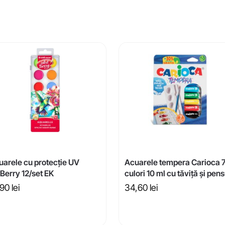
uarele cu protecție UV
Acuarele tempera Carioca 
Berry 12/set EK
culori 10 ml cu tăviță și pen
,90
lei
34,60
lei