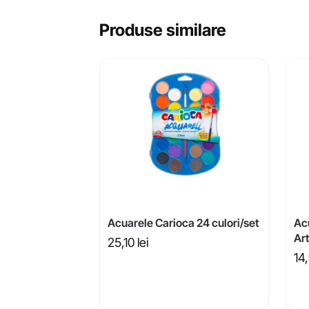
Produse similare
Acuarele Carioca 24 culori/set
Ac
Art
25,10
lei
14