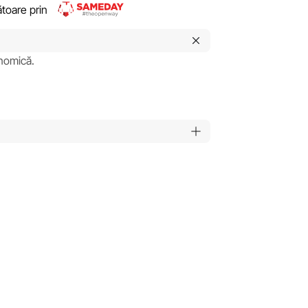
rătoare prin
onomică.