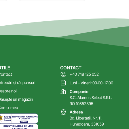
UTILE
CONTACT
ontact
+40 748 125 052
ntrebări și răspunsuri
Luni – Vineri: 09:00-17:00
espre noi
Companie
S.C. Alamos Select S.R.L.
ăsește un magazin
RO 10852395
ontul meu
Adresa
Bd. Libertatii, Nr. 11,
Hunedoara, 331059