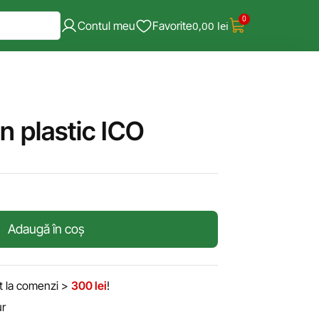
0
Contul meu
Favorite
0,00
lei
in plastic ICO
Adaugă în coș
it la comenzi >
300 lei
!
ur