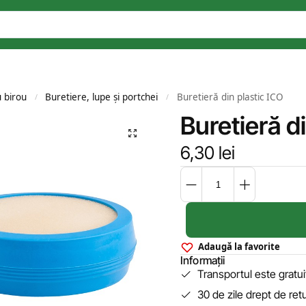
u birou
Buretiere, lupe și portchei
Buretieră din plastic ICO
/
/
Buretieră d
6,30
lei
Adaugă la favorite
Informații
Transportul este gratu
30 de zile drept de ret