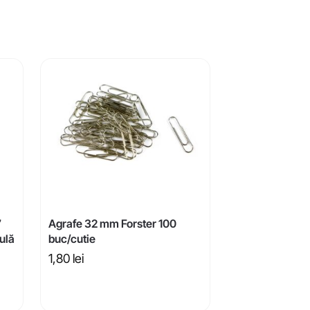
7
Agrafe 32 mm Forster 100
sulă
buc/cutie
1,80
lei