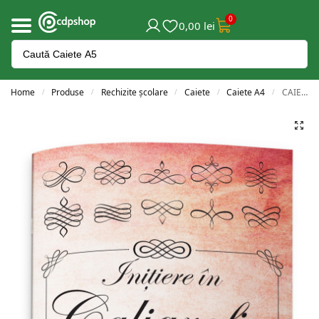
0
0,00
lei
Home
Produse
Rechizite școlare
Caiete
Caiete A4
CAIET CALIGRAFIE ARTISTICA A4 36 PAGINI
/
/
/
/
/