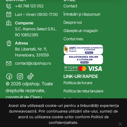
+40 748 125 052
Contact
Întrebări și răspunsuri
Luni – Vineri: 09:00-17:00
Despre noi
Companie
S.C. Alamos Select S.R.L.
Găsește un magazin
RO 10852395
Contul meu
Adresa
Bd. Libertatii, Nr. 11,
Hunedoara, 331059
contact@cdpshop.ro
LINK-URI RAPIDE
Politica de livrare
© 2026 cdpshop. Toate
drepturile rezervate,
Politica de retur/anulare
construit de
Clarru
Politica de cookies
Acest site utilizează cookie-uri pentru a îmbunătăți experiența
Poltica de confidențialitate
dumneavoastră. Prin continuarea utilizării site-ului, sunteți de
Termeni și Condiții
acord cu utilizarea cookie-urilor conform Politicii de
confidențialitate.