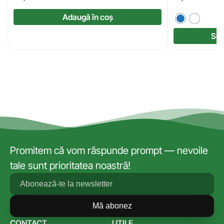
Adaugă în coș
Sel
Promitem că vom răspunde prompt — nevoile
tale sunt prioritatea noastră!
Mă abonez
CONTACT
UTILE