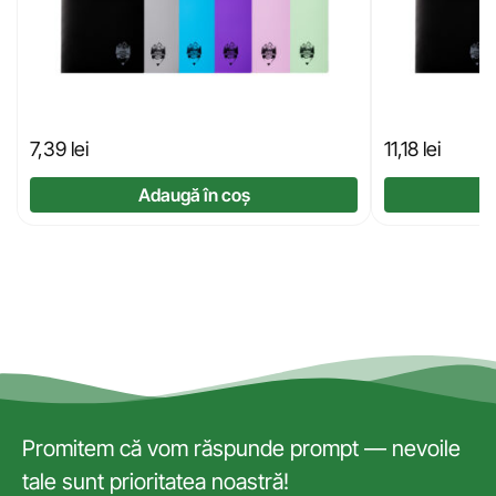
7,39
lei
11,18
lei
Adaugă în coș
Promitem că vom răspunde prompt — nevoile
tale sunt prioritatea noastră!