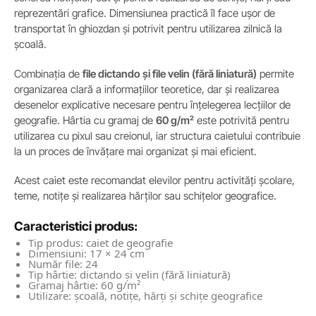
reprezentări grafice. Dimensiunea practică îl face ușor de
transportat în ghiozdan și potrivit pentru utilizarea zilnică la
școală.
Combinația de
file dictando și file velin (fără liniatură)
permite
organizarea clară a informațiilor teoretice, dar și realizarea
desenelor explicative necesare pentru înțelegerea lecțiilor de
geografie. Hârtia cu gramaj de
60 g/m²
este potrivită pentru
utilizarea cu pixul sau creionul, iar structura caietului contribuie
la un proces de învățare mai organizat și mai eficient.
Acest caiet este recomandat elevilor pentru activități școlare,
teme, notițe și realizarea hărților sau schițelor geografice.
Caracteristici produs:
Tip produs: caiet de geografie
Dimensiuni: 17 × 24 cm
Număr file: 24
Tip hârtie: dictando și velin (fără liniatură)
Gramaj hârtie: 60 g/m²
Utilizare: școală, notițe, hărți și schițe geografice