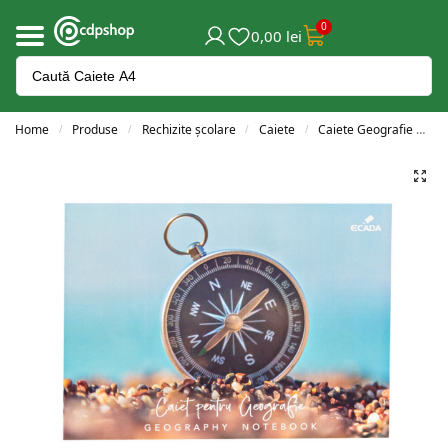
0
0,00
lei
Home
Produse
Rechizite școlare
Caiete
Caiete Geografie
C
/
/
/
/