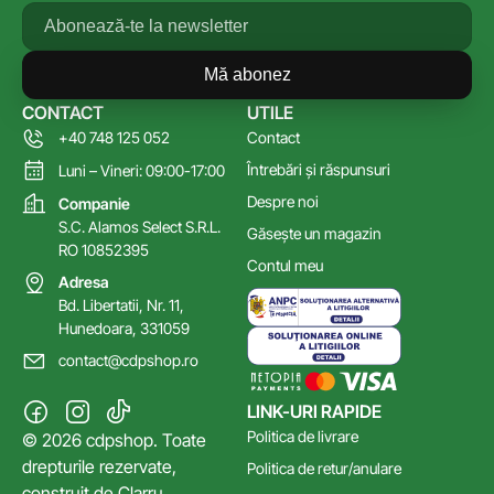
Mă abonez
CONTACT
UTILE
+40 748 125 052
Contact
Întrebări și răspunsuri
Luni – Vineri: 09:00-17:00
Despre noi
Companie
S.C. Alamos Select S.R.L.
Găsește un magazin
RO 10852395
Contul meu
Adresa
Bd. Libertatii, Nr. 11,
Hunedoara, 331059
contact@cdpshop.ro
LINK-URI RAPIDE
Politica de livrare
© 2026 cdpshop. Toate
drepturile rezervate,
Politica de retur/anulare
construit de
Clarru