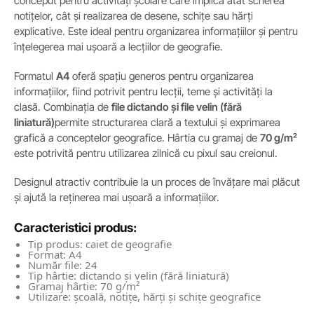
conceput pentru activități școlare care implică atât scrierea
notițelor, cât și realizarea de desene, schițe sau hărți
explicative. Este ideal pentru organizarea informațiilor și pentru
înțelegerea mai ușoară a lecțiilor de geografie.
Formatul
A4
oferă spațiu generos pentru organizarea
informațiilor, fiind potrivit pentru lecții, teme și activități la
clasă. Combinația de
file dictando și file velin (fără
liniatură)
permite structurarea clară a textului și exprimarea
grafică a conceptelor geografice. Hârtia cu gramaj de
70 g/m²
este potrivită pentru utilizarea zilnică cu pixul sau creionul.
Designul atractiv contribuie la un proces de învățare mai plăcut
și ajută la reținerea mai ușoară a informațiilor.
Caracteristici produs:
Tip produs: caiet de geografie
Format: A4
Număr file: 24
Tip hârtie: dictando și velin (fără liniatură)
Gramaj hârtie: 70 g/m²
Utilizare: școală, notițe, hărți și schițe geografice