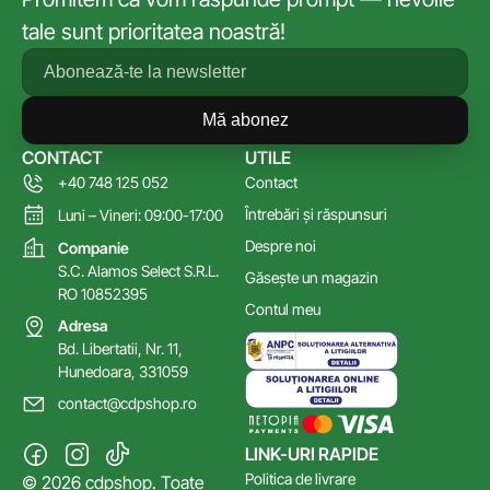
tale sunt prioritatea noastră!
Mă abonez
CONTACT
UTILE
+40 748 125 052
Contact
Întrebări și răspunsuri
Luni – Vineri: 09:00-17:00
Despre noi
Companie
S.C. Alamos Select S.R.L.
Găsește un magazin
RO 10852395
Contul meu
Adresa
Bd. Libertatii, Nr. 11,
Hunedoara, 331059
contact@cdpshop.ro
LINK-URI RAPIDE
Politica de livrare
© 2026 cdpshop. Toate