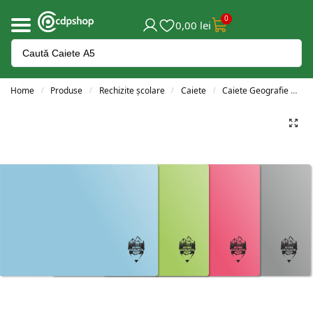
0
0,00
lei
Home
Produse
Rechizite școlare
Caiete
Caiete Geografie
Ca
/
/
/
/