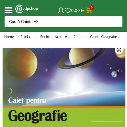
0
0,00
lei
Home
Produse
Rechizite școlare
Caiete
Caiete Geografie
Ca
/
/
/
/