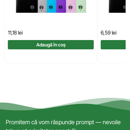
11,18
lei
6,59
lei
Adaugă în coș
Promitem că vom răspunde prompt — nevoile