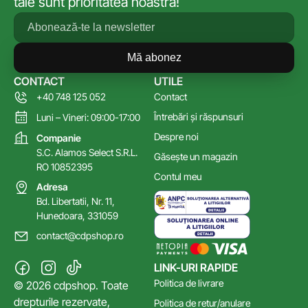
tale sunt prioritatea noastră!
Mă abonez
CONTACT
UTILE
+40 748 125 052
Contact
Întrebări și răspunsuri
Luni – Vineri: 09:00-17:00
Despre noi
Companie
S.C. Alamos Select S.R.L.
Găsește un magazin
RO 10852395
Contul meu
Adresa
Bd. Libertatii, Nr. 11,
Hunedoara, 331059
contact@cdpshop.ro
LINK-URI RAPIDE
Politica de livrare
© 2026 cdpshop. Toate
drepturile rezervate,
Politica de retur/anulare