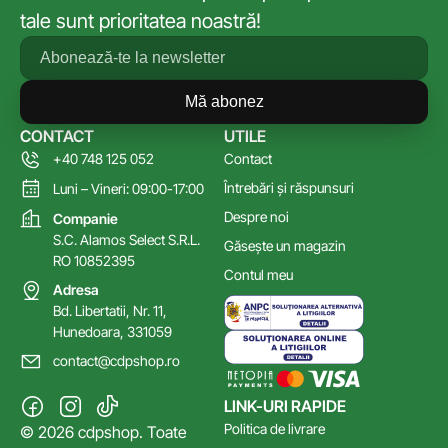
tale sunt prioritatea noastră!
Mă abonez
CONTACT
UTILE
+40 748 125 052
Contact
Întrebări și răspunsuri
Luni – Vineri: 09:00-17:00
Despre noi
Companie
S.C. Alamos Select S.R.L.
Găsește un magazin
RO 10852395
Contul meu
Adresa
Bd. Libertatii, Nr. 11,
Hunedoara, 331059
contact@cdpshop.ro
LINK-URI RAPIDE
Politica de livrare
© 2026 cdpshop. Toate