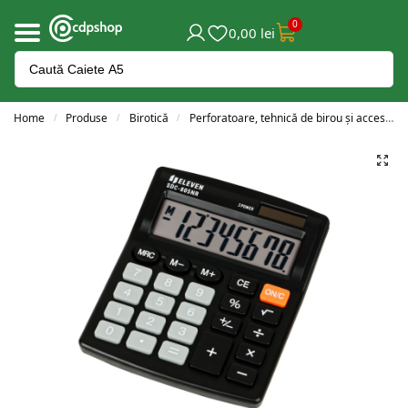
0
0,00
lei
Home
Produse
Birotică
Perforatoare, tehnică de birou și accesorii
/
/
/