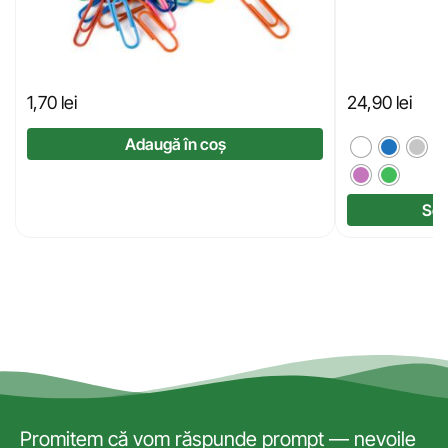
1,70
lei
24,90
lei
Adaugă în coș
Sel
Promitem că vom răspunde prompt — nevoile