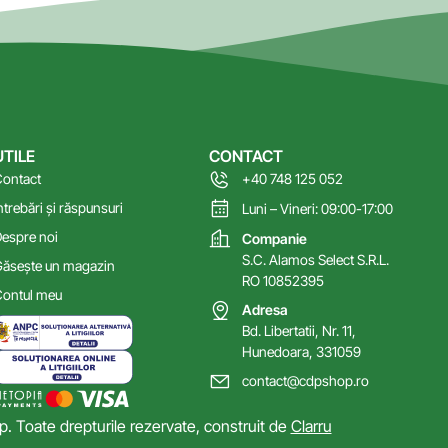
UTILE
CONTACT
ontact
+40 748 125 052
ntrebări și răspunsuri
Luni – Vineri: 09:00-17:00
espre noi
Companie
S.C. Alamos Select S.R.L.
ăsește un magazin
RO 10852395
ontul meu
Adresa
Bd. Libertatii, Nr. 11,
Hunedoara, 331059
contact@cdpshop.ro
 Toate drepturile rezervate, construit de
Clarru