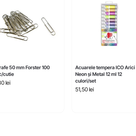
rafe 50 mm Forster 100
Acuarele tempera ICO Arici
c/cutie
Neon și Metal 12 ml 12
culori/set
30
lei
51,50
lei