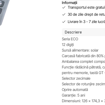
Informații
Transportul este gratu
30 de zile drept de ret
Livrare în 3 - 7 zile luc
Descriere
Seria ECO
12 digiți
Sursă alimentare: solar
Carcasă fabricată din 80% p
Ambalarea complet compos
Funcție rădăcină pătrată, ca
pentru memorie, tastă GT 
Selector zecimale
Selector de rotunjire zeci
Oprire automată
Garanție: 5 ani
Dimensiuni: 126 x 174,3 x