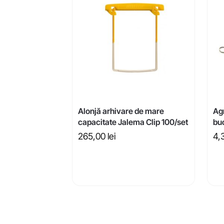
Alonjă arhivare de mare
Ag
capacitate Jalema Clip 100/set
bu
265,00
lei
4,