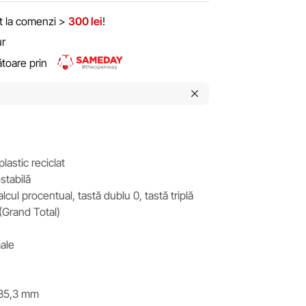
it la comenzi >
300 lei
!
ur
rătoare prin
lastic reciclat
tabilă
lcul procentual, tastă dublu 0, tastă triplă
(Grand Total)
male
 35,3 mm