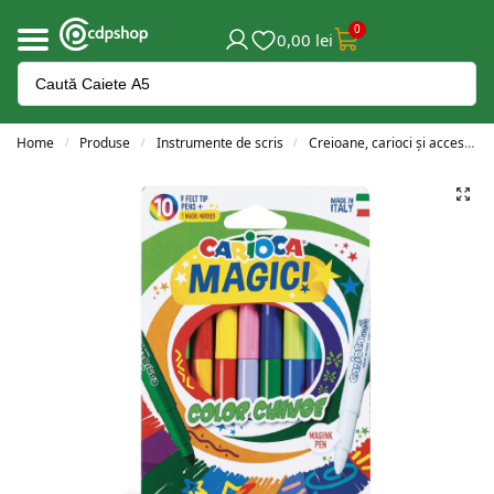
0
0,00
lei
Home
Produse
Instrumente de scris
Creioane, carioci și accesorii
/
/
/