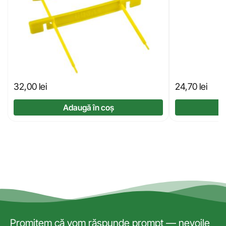
32,00
lei
24,70
lei
Adaugă în coș
Promitem că vom răspunde prompt — nevoile