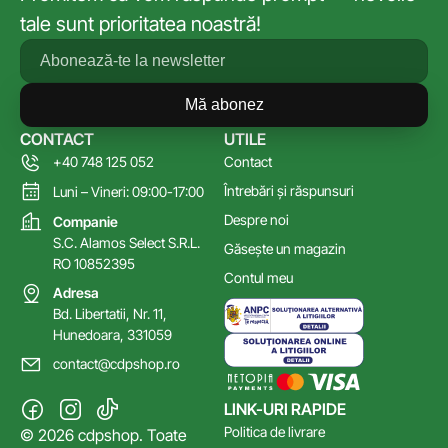
tale sunt prioritatea noastră!
Mă abonez
CONTACT
UTILE
+40 748 125 052
Contact
Întrebări și răspunsuri
Luni – Vineri: 09:00-17:00
Despre noi
Companie
S.C. Alamos Select S.R.L.
Găsește un magazin
RO 10852395
Contul meu
Adresa
Bd. Libertatii, Nr. 11,
Hunedoara, 331059
contact@cdpshop.ro
LINK-URI RAPIDE
Politica de livrare
© 2026 cdpshop. Toate