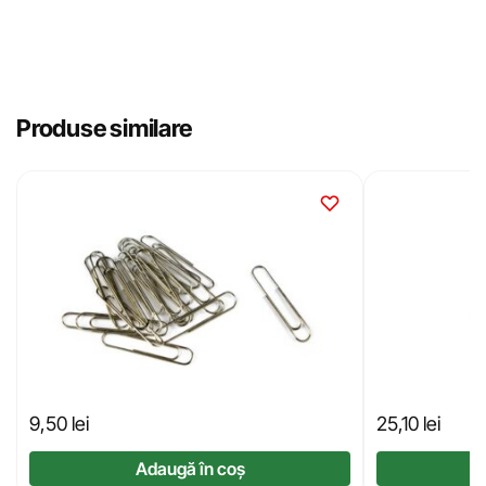
Produse similare
9,50
lei
25,10
lei
Adaugă în coș