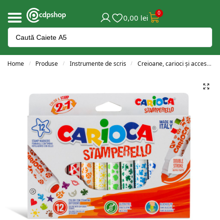
0
0,00
lei
Home
Produse
Instrumente de scris
Creioane, carioci și accesorii
/
/
/