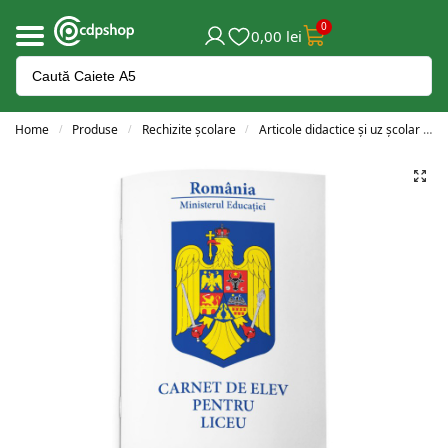
0
0,00
lei
Home
Produse
Rechizite școlare
Articole didactice și uz școlar
/
/
/