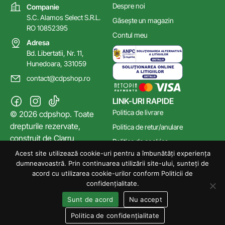
Despre noi
Companie
S.C. Alamos Select S.R.L.
Găsește un magazin
RO 10852395
Contul meu
Adresa
Bd. Libertatii, Nr. 11,
Hunedoara, 331059
contact@cdpshop.ro
LINK-URI RAPIDE
Politica de livrare
© 2026 cdpshop. Toate
drepturile rezervate,
Politica de retur/anulare
construit de
Clarru
Politica de cookies
Acest site utilizează cookie-uri pentru a îmbunătăți experiența
Poltica de confidențialitate
dumneavoastră. Prin continuarea utilizării site-ului, sunteți de
Termeni și Condiții
acord cu utilizarea cookie-urilor conform Politicii de
confidențialitate.
Sunt de acord
Nu accept
Politica de confidențialitate