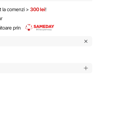
it la comenzi >
300 lei
!
ur
rătoare prin