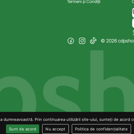
Termeni și Condiții
C
© 2026 cdpshop.
 dumneavoastră. Prin continuarea utilizării site-ului, sunteți de acord cu 
Sunt de acord
Nu accept
Politica de confidențialitate