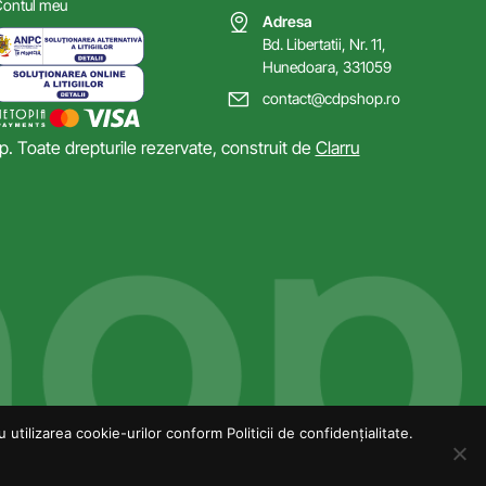
ontul meu
Adresa
Bd. Libertatii, Nr. 11,
Hunedoara, 331059
contact@cdpshop.ro
 Toate drepturile rezervate, construit de
Clarru
utilizarea cookie-urilor conform Politicii de confidențialitate.