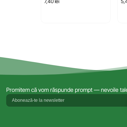
7,40
lei
5,
Promitem că vom răspunde prompt — nevoile tale 