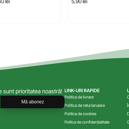
40
lei
5,90
lei
LINK-URI RAPIDE
sunt prioritatea noastră!
Politica de livrare
C
Mă abonez
Politica de retur/anulare
Î
Politica de cookies
D
Poltica de confidențialitate
G