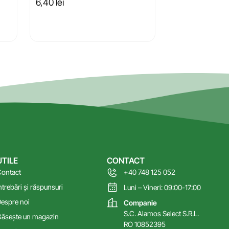
6,40
lei
UTILE
CONTACT
ontact
+40 748 125 052
ntrebări și răspunsuri
Luni – Vineri: 09:00-17:00
espre noi
Companie
S.C. Alamos Select S.R.L.
ăsește un magazin
RO 10852395