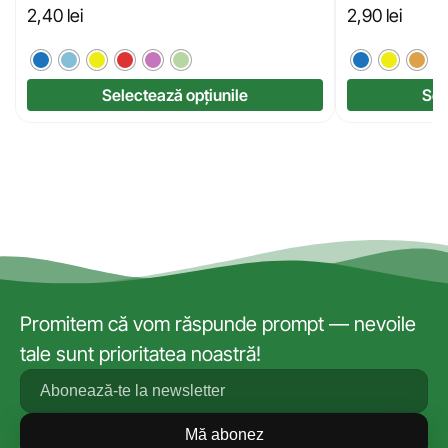
2,40
lei
2,90
lei
Selectează opțiunile
Sel
Promitem că vom răspunde prompt — nevoile
tale sunt prioritatea noastră!
Mă abonez