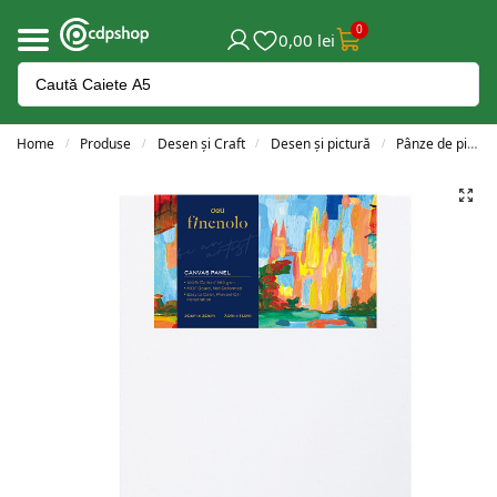
0
0,00
lei
Home
Produse
Desen și Craft
Desen și pictură
Pânze de pictură
/
/
/
/