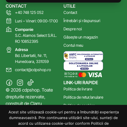
CONTACT
UTILE
+40 748 125 052
Contact
Întrebări și răspunsuri
Luni – Vineri: 09:00-17:00
Despre noi
Companie
S.C. Alamos Select S.R.L.
Găsește un magazin
RO 10852395
Contul meu
Adresa
Bd. Libertatii, Nr. 11,
Hunedoara, 331059
contact@cdpshop.ro
LINK-URI RAPIDE
Politica de livrare
© 2026 cdpshop. Toate
drepturile rezervate,
Politica de retur/anulare
construit de
Clarru
Politica de cookies
Acest site utilizează cookie-uri pentru a îmbunătăți experiența
Poltica de confidențialitate
dumneavoastră. Prin continuarea utilizării site-ului, sunteți de
Termeni și Condiții
acord cu utilizarea cookie-urilor conform Politicii de