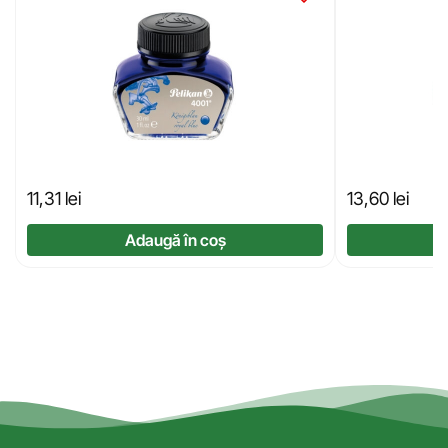
11,31
lei
13,60
lei
Adaugă în coș