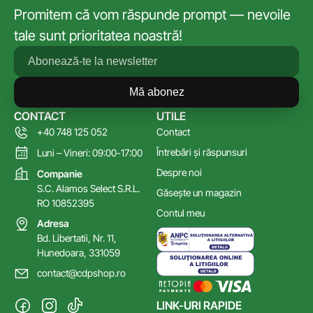
Promitem că vom răspunde prompt — nevoile
tale sunt prioritatea noastră!
Mă abonez
CONTACT
UTILE
+40 748 125 052
Contact
Întrebări și răspunsuri
Luni – Vineri: 09:00-17:00
Despre noi
Companie
S.C. Alamos Select S.R.L.
Găsește un magazin
RO 10852395
Contul meu
Adresa
Bd. Libertatii, Nr. 11,
Hunedoara, 331059
contact@cdpshop.ro
LINK-URI RAPIDE