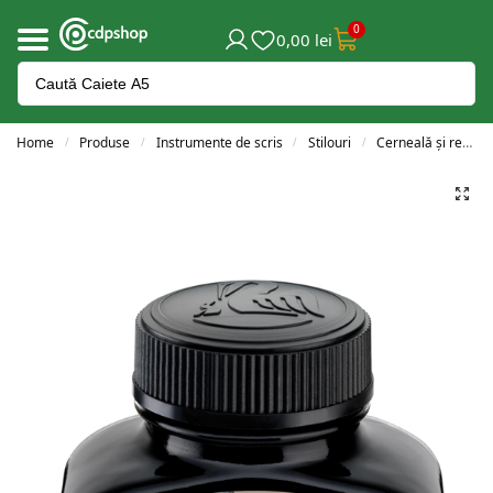
0
0,00
lei
Home
Produse
Instrumente de scris
Stilouri
Cerneală și rezerve
/
/
/
/