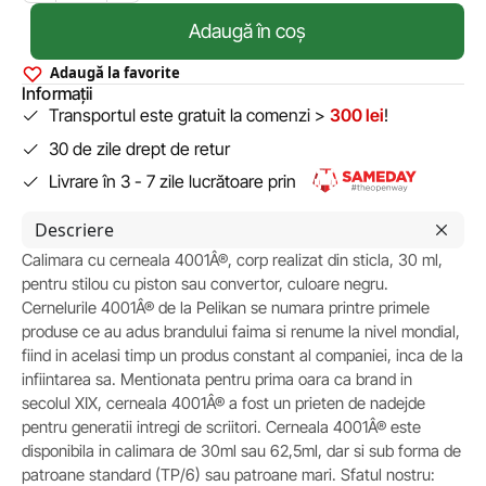
Adaugă în coș
Adaugă la favorite
Informații
Transportul este gratuit la comenzi >
300 lei
!
30 de zile drept de retur
Livrare în 3 - 7 zile lucrătoare prin
Descriere
Calimara cu cerneala 4001Â®, corp realizat din sticla, 30 ml,
pentru stilou cu piston sau convertor, culoare negru.
Cernelurile 4001Â® de la Pelikan se numara printre primele
produse ce au adus brandului faima si renume la nivel mondial,
fiind in acelasi timp un produs constant al companiei, inca de la
infiintarea sa. Mentionata pentru prima oara ca brand in
secolul XIX, cerneala 4001Â® a fost un prieten de nadejde
pentru generatii intregi de scriitori. Cerneala 4001Â® este
disponibila in calimara de 30ml sau 62,5ml, dar si sub forma de
patroane standard (TP/6) sau patroane mari. Sfatul nostru: