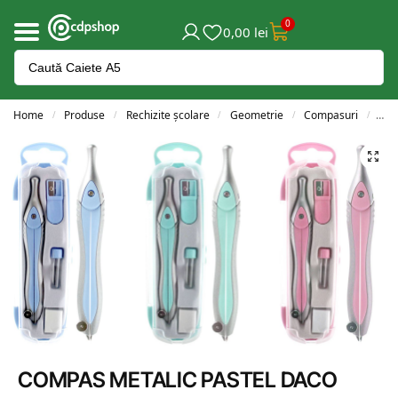
0
0,00
lei
Home
Produse
Rechizite școlare
Geometrie
Compasuri
COM
/
/
/
/
/
COMPAS METALIC PASTEL DACO