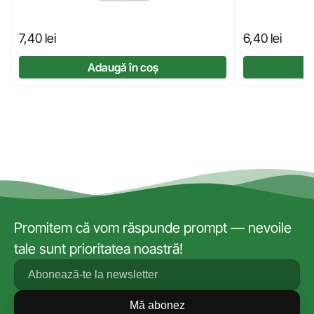
7,40
lei
6,40
lei
Adaugă în coș
Promitem că vom răspunde prompt — nevoile
tale sunt prioritatea noastră!
Mă abonez