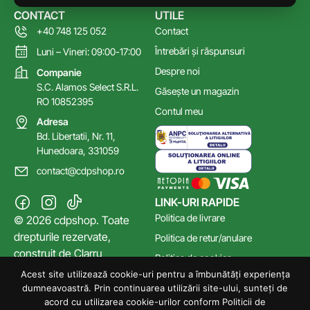
CONTACT
UTILE
+40 748 125 052
Contact
Întrebări și răspunsuri
Luni – Vineri: 09:00-17:00
Despre noi
Companie
S.C. Alamos Select S.R.L.
Găsește un magazin
RO 10852395
Contul meu
Adresa
Bd. Libertatii, Nr. 11,
Hunedoara, 331059
contact@cdpshop.ro
LINK-URI RAPIDE
Politica de livrare
© 2026 cdpshop. Toate
drepturile rezervate,
Politica de retur/anulare
construit de
Clarru
Politica de cookies
Acest site utilizează cookie-uri pentru a îmbunătăți experiența
Poltica de confidențialitate
dumneavoastră. Prin continuarea utilizării site-ului, sunteți de
Termeni și Condiții
acord cu utilizarea cookie-urilor conform Politicii de