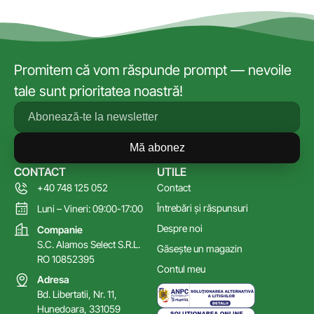
Promitem că vom răspunde prompt — nevoile
tale sunt prioritatea noastră!
Mă abonez
CONTACT
UTILE
+40 748 125 052
Contact
Întrebări și răspunsuri
Luni – Vineri: 09:00-17:00
Despre noi
Companie
S.C. Alamos Select S.R.L.
Găsește un magazin
RO 10852395
Contul meu
Adresa
Bd. Libertatii, Nr. 11,
Hunedoara, 331059