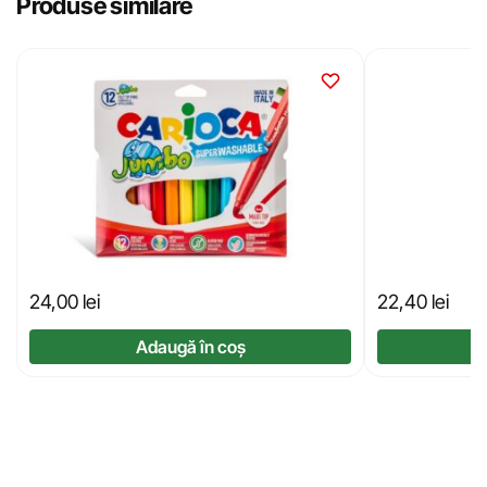
Produse similare
24,00
lei
22,40
lei
Adaugă în coș