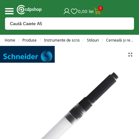
0
0,00
lei
Home
Produse
Instrumente de scris
Stilouri
Cerneală și rezerve
/
/
/
/