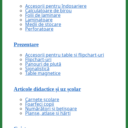
Accesorii pentru îndosariere
Calculatoare de birou
Folii de laminare
Laminatoare
Medii de stocare
Perforatoare
Prezentare
Accesorii pentru table și flipchart-uri
Flipchart-uri
Panouri de plută
Signalistică
Table magnetice
Articole didactice și uz școlar
Carnete școlare
Foarfeci copii
Numărători și bețișoare
Planșe, atlase și hărți