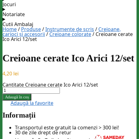
Jocuri
Notariate
Cutii Ambalaj
Home
/
Produse
/
Instrumente de scris
/
Creioane,
carioci și accesorii
/
Creioane colorate
/
Creioane cerate
Ico Arici 12/set
Creioane cerate Ico Arici 12/set
4,20
lei
Cantitate Creioane cerate Ico Arici 12/set
Adaugă în coș
Adaugă la favorite
Informații
Transportul este gratuit la comenzi >
300 lei
!
30 de zile drept de retur