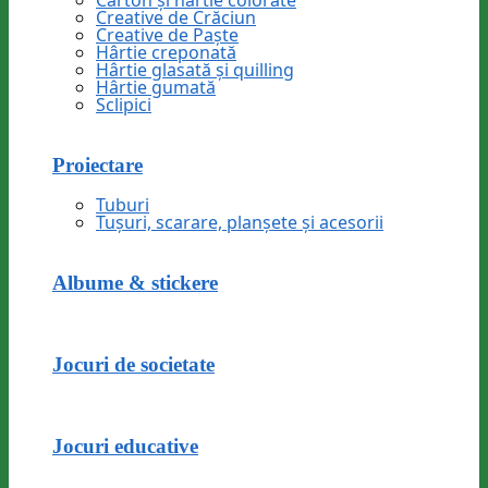
Carton și hârtie colorate
Creative de Crăciun
Creative de Paște
Hârtie creponată
Hârtie glasată și quilling
Hârtie gumată
Sclipici
Proiectare
Tuburi
Tușuri, scarare, planșete și acesorii
Albume & stickere
Jocuri de societate
Jocuri educative