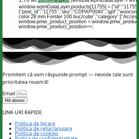
1,70
lei
Adaugă în coș
(window.wpmDataLayer = window
window.wpmDataLayer.products[11755] = {"id":"11755","
{"post_id":"11755","sku":"CDPAP0040","gpf":"woocomme
color 28 mm Forster 100 buc/cutie","category":["Accesorii
window.pmw_product_position = window.pmw_product_po
window.pmw_product_position++;
Promitem că vom răspunde prompt — nevoile tale sunt
prioritatea noastră!
Email
Mă abonez
LINK-URI RAPIDE
Politica de livrare
Politica de retur/anulare
Politica de cookies
Poltica de confidențialitate