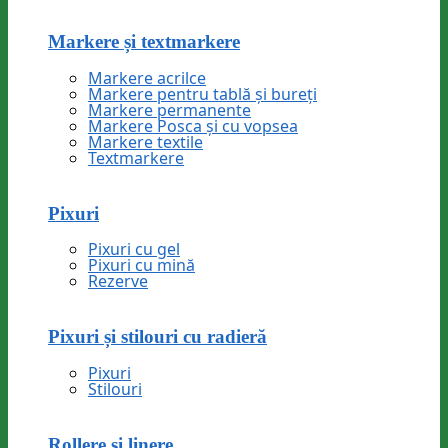
Markere și textmarkere
Markere acrilce
Markere pentru tablă și bureți
Markere permanente
Markere Posca și cu vopsea
Markere textile
Textmarkere
Pixuri
Pixuri cu gel
Pixuri cu mină
Rezerve
Pixuri și stilouri cu radieră
Pixuri
Stilouri
Rollere și linere