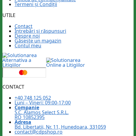
Termeni și Condiții
UTILE
Contact
Întrebări și răspunsuri
Despre noi
Găsește un magazin
Contul meu
CONTACT
+40 748 125 052
Luni – Vineri: 09:00-17:00
Companie
S.C. Alamos Select S.R.L.
RO 10852395
Adresa
Bd. Libertatii, Nr. 11, Hunedoara, 331059
contact@cdpshop.ro