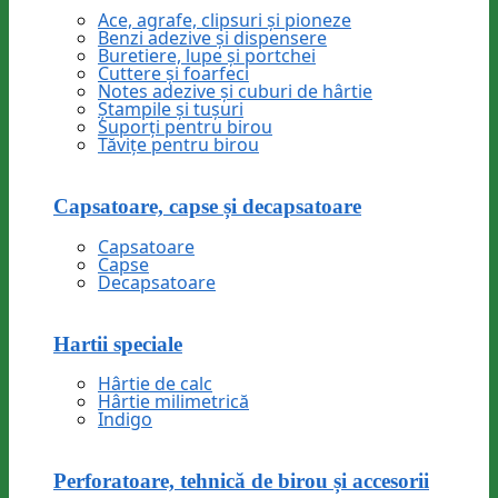
Ace, agrafe, clipsuri și pioneze
Benzi adezive și dispensere
Buretiere, lupe și portchei
Cuttere și foarfeci
Notes adezive și cuburi de hârtie
Ștampile și tușuri
Suporți pentru birou
Tăvițe pentru birou
Capsatoare, capse și decapsatoare
Capsatoare
Capse
Decapsatoare
Hartii speciale
Hârtie de calc
Hârtie milimetrică
Indigo
Perforatoare, tehnică de birou și accesorii