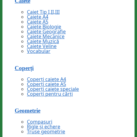
Caiete
Caiet Tip I,II,III
Caiete A4
Caiete A5
Caiete Biologie
Caiete Geografie
Caiete Mecanice
Caiete Muzică
Caiete Veline
Vocabular
Coperți
Coperți caiete A4
Coperți caiete A5
Coperți caiete speciale
Coperți pentru cărți
Geometrie
Compasuri
Rigle și echere
Truse geometrie