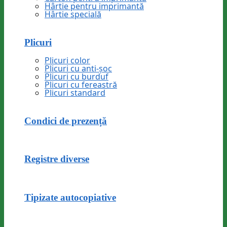
Hârtie pentru imprimantă
Hârtie specială
Plicuri
Plicuri color
Plicuri cu anti-șoc
Plicuri cu burduf
Plicuri cu fereastră
Plicuri standard
Condici de prezență
Registre diverse
Tipizate autocopiative