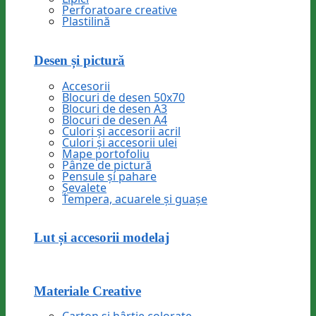
Perforatoare creative
Plastilină
Desen și pictură
Accesorii
Blocuri de desen 50x70
Blocuri de desen A3
Blocuri de desen A4
Culori și accesorii acril
Culori și accesorii ulei
Mape portofoliu
Pânze de pictură
Pensule și pahare
Șevalete
Tempera, acuarele și guașe
Lut și accesorii modelaj
Materiale Creative