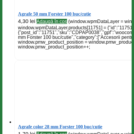
Agrafe 50 mm Forster 100 buc/cutie
4,30
lei
Adaugă în coș
(window.wpmDataLayer = window
window.wpmDataLayer.products[11751] = {"id":"11751","
{"post_id":"11751","sku":"CDPAP0038","gpf":"woocomme
mm Forster 100 buc/cutie","category":["Accesorii pentru b
window.pmw_product_position = window.pmw_product_po
window.pmw_product_position++;
Agrafe color 28 mm Forster 100 buc/cutie