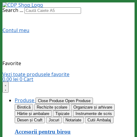
Search ...
Contul meu
Favorite
Vezi toate produsele favorite
0,00
lei
0
Cart
Produse
Close Produse
Open Produse
Birotică
Rechizite școlare
Organizare și arhivare
Hârtie și ambalare
Tipizate
Instrumente de scris
Desen și Craft
Jocuri
Notariate
Cutii Ambalaj
Accesorii pentru birou