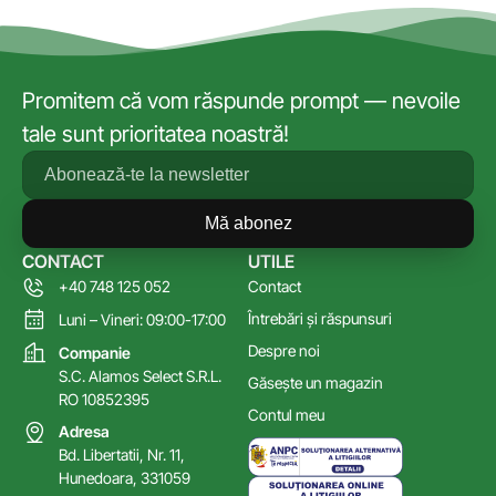
Promitem că vom răspunde prompt — nevoile
tale sunt prioritatea noastră!
Mă abonez
CONTACT
UTILE
+40 748 125 052
Contact
Întrebări și răspunsuri
Luni – Vineri: 09:00-17:00
Despre noi
Companie
S.C. Alamos Select S.R.L.
Găsește un magazin
RO 10852395
Contul meu
Adresa
Bd. Libertatii, Nr. 11,
Hunedoara, 331059