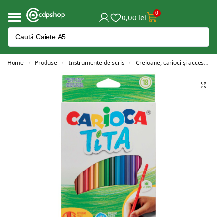
0
0,00
lei
Home
Produse
Instrumente de scris
Creioane, carioci și accesorii
/
/
/