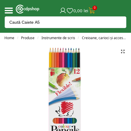
0
0,00
lei
Home
Produse
Instrumente de scris
Creioane, carioci și accesorii
/
/
/