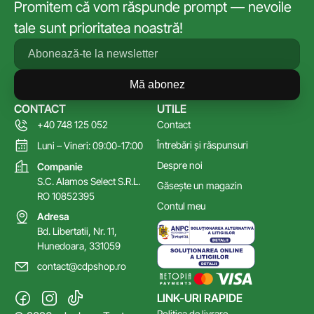
Promitem că vom răspunde prompt — nevoile
tale sunt prioritatea noastră!
Mă abonez
CONTACT
UTILE
+40 748 125 052
Contact
Întrebări și răspunsuri
Luni – Vineri: 09:00-17:00
Despre noi
Companie
S.C. Alamos Select S.R.L.
Găsește un magazin
RO 10852395
Contul meu
Adresa
Bd. Libertatii, Nr. 11,
Hunedoara, 331059
contact@cdpshop.ro
LINK-URI RAPIDE
Politica de livrare