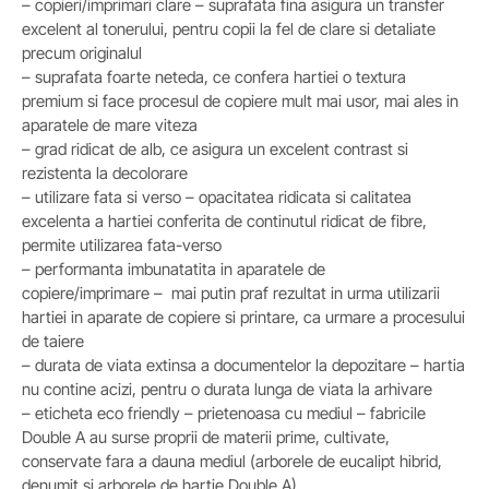
– copieri/imprimari clare – suprafata fina asigura un transfer
excelent al tonerului, pentru copii la fel de clare si detaliate
precum originalul
– suprafata foarte neteda, ce confera hartiei o textura
premium si face procesul de copiere mult mai usor, mai ales in
aparatele de mare viteza
– grad ridicat de alb, ce asigura un excelent contrast si
rezistenta la decolorare
– utilizare fata si verso – opacitatea ridicata si calitatea
excelenta a hartiei conferita de continutul ridicat de fibre,
permite utilizarea fata-verso
– performanta imbunatatita in aparatele de
copiere/imprimare – mai putin praf rezultat in urma utilizarii
hartiei in aparate de copiere si printare, ca urmare a procesului
de taiere
– durata de viata extinsa a documentelor la depozitare – hartia
nu contine acizi, pentru o durata lunga de viata la arhivare
– eticheta eco friendly – prietenoasa cu mediul – fabricile
Double A au surse proprii de materii prime, cultivate,
conservate fara a dauna mediul (arborele de eucalipt hibrid,
denumit si arborele de hartie Double A).