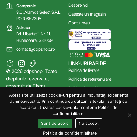
Despre noi
Companie
S.C. Alamos Select S.R.L.
Găsește un magazin
RO 10852395
Contul meu
Adresa
Bd. Libertatii, Nr. 11,
Hunedoara, 331059
contact@cdpshop.ro
LINK-URI RAPIDE
Politica de livrare
© 2026 cdpshop. Toate
drepturile rezervate,
Politica de retur/anulare
construit de
Clarru
Politica de cookies
Acest site utilizează cookie-uri pentru a îmbunătăți experiența
Poltica de confidențialitate
dumneavoastră. Prin continuarea utilizării site-ului, sunteți de
Termeni și Condiții
acord cu utilizarea cookie-urilor conform Politicii de
confidențialitate.
Sunt de acord
Nu accept
Politica de confidențialitate