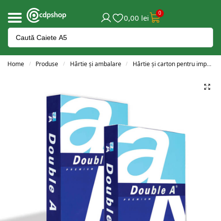
0
0,00
lei
Home
Produse
Hârtie și ambalare
Hârtie și carton pentru imprimantă
/
/
/