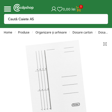
0
0,00
lei
Home
Produse
Organizare și arhivare
Dosare carton
Dosar carton plic
/
/
/
/