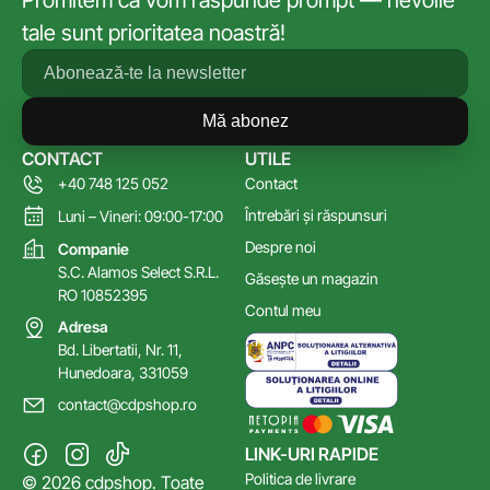
tale sunt prioritatea noastră!
Mă abonez
CONTACT
UTILE
+40 748 125 052
Contact
Întrebări și răspunsuri
Luni – Vineri: 09:00-17:00
Despre noi
Companie
S.C. Alamos Select S.R.L.
Găsește un magazin
RO 10852395
Contul meu
Adresa
Bd. Libertatii, Nr. 11,
Hunedoara, 331059
contact@cdpshop.ro
LINK-URI RAPIDE
Politica de livrare
© 2026 cdpshop. Toate