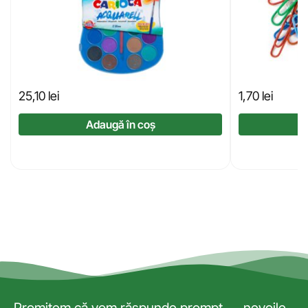
25,10
lei
1,70
lei
Adaugă în coș
Promitem că vom răspunde prompt — nevoile