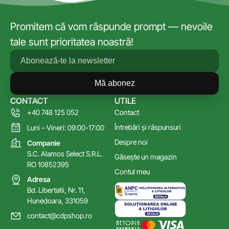
Promitem că vom răspunde prompt — nevoile
tale sunt prioritatea noastră!
Mă abonez
CONTACT
UTILE
+40 748 125 052
Contact
Întrebări și răspunsuri
Luni – Vineri: 09:00-17:00
Despre noi
Companie
S.C. Alamos Select S.R.L.
Găsește un magazin
RO 10852395
Contul meu
Adresa
Bd. Libertatii, Nr. 11,
Hunedoara, 331059
contact@cdpshop.ro