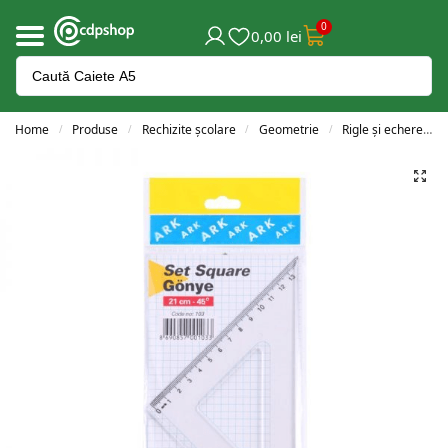
0
0,00
lei
Home
Produse
Rechizite școlare
Geometrie
Rigle și echere
/
/
/
/