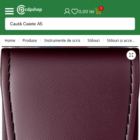
0
0,00
lei
Home
Produse
Instrumente de scris
Stilouri
Stilouri și accesorii
/
/
/
/