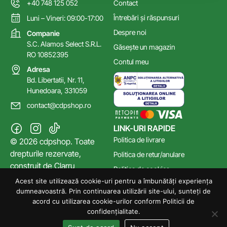
+40 748 125 052
Contact
Întrebări și răspunsuri
Luni – Vineri: 09:00-17:00
Despre noi
Companie
S.C. Alamos Select S.R.L.
Găsește un magazin
RO 10852395
Contul meu
Adresa
Bd. Libertatii, Nr. 11,
Hunedoara, 331059
contact@cdpshop.ro
LINK-URI RAPIDE
Politica de livrare
© 2026 cdpshop. Toate
drepturile rezervate,
Politica de retur/anulare
construit de
Clarru
Politica de cookies
Acest site utilizează cookie-uri pentru a îmbunătăți experiența
Poltica de confidențialitate
dumneavoastră. Prin continuarea utilizării site-ului, sunteți de
Termeni și Condiții
acord cu utilizarea cookie-urilor conform Politicii de
confidențialitate.