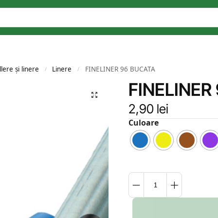
llere și linere
Linere
FINELINER 96 BUCATA
/
/
FINELINER
2,90
lei
Culoare