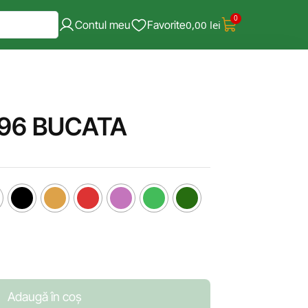
0
Contul meu
Favorite
0,00
lei
 96 BUCATA
Adaugă în coș