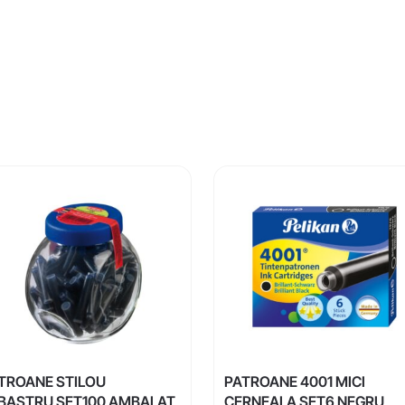
TROANE STILOU
PATROANE 4001 MICI
BASTRU SET100 AMBALAT
CERNEALA SET6 NEGRU