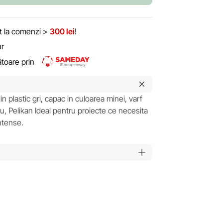
it la comenzi >
300 lei
!
ur
rătoare prin
din plastic gri, capac in culoarea minei, varf
u, Pelikan Ideal pentru proiecte ce necesita
intense.