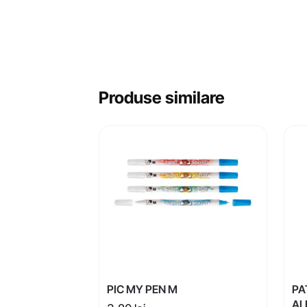
Produse similare
PIC MY PEN M
PA
AL