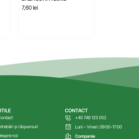
7,60
lei
UTILE
CONTACT
ontact
+40 748 125 052
ntrebări și răspunsuri
Luni – Vineri: 09:00-17:00
espre noi
Companie