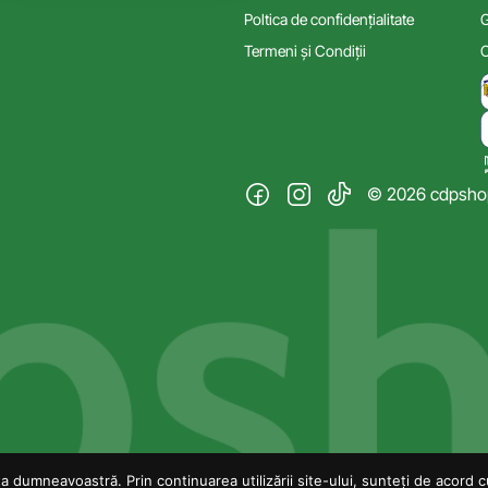
Poltica de confidențialitate
G
Termeni și Condiții
C
© 2026 cdpshop.
 dumneavoastră. Prin continuarea utilizării site-ului, sunteți de acord cu 