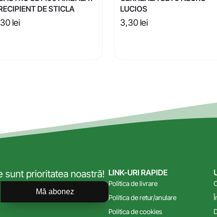
 RECIPIENT DE STICLA
LUCIOS
,30
lei
3,30
lei
LINK-URI RAPIDE
sunt prioritatea noastră!
Politica de livrare
C
Mă abonez
Politica de retur/anulare
Î
Politica de cookies
D