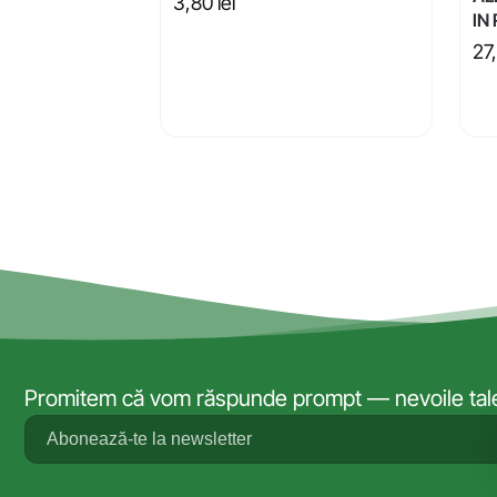
3,80
lei
IN
27
Promitem că vom răspunde prompt — nevoile tale 