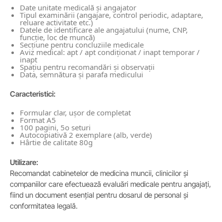
Date unitate medicală și angajator
Tipul examinării (angajare, control periodic, adaptare,
reluare activitate etc.)
Datele de identificare ale angajatului (nume, CNP,
funcție, loc de muncă)
Secțiune pentru concluziile medicale
Aviz medical: apt / apt condiționat / inapt temporar /
inapt
Spațiu pentru recomandări și observații
Data, semnătura și parafa medicului
Caracteristici:
Formular clar, ușor de completat
Format A5
100 pagini, 5o seturi
Autocopiativă 2 exemplare (alb, verde)
Hârtie de calitate 80g
Utilizare:
Recomandat cabinetelor de medicina muncii, clinicilor și
companiilor care efectuează evaluări medicale pentru angajați,
fiind un document esențial pentru dosarul de personal și
conformitatea legală.