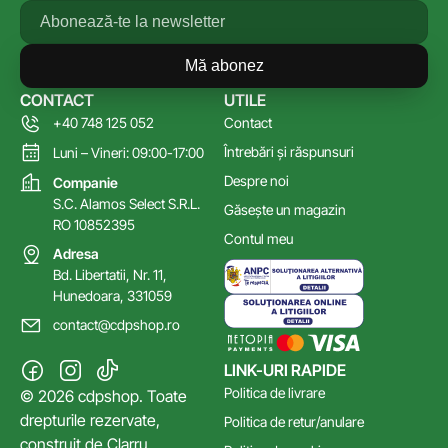
Mă abonez
CONTACT
UTILE
+40 748 125 052
Contact
Întrebări și răspunsuri
Luni – Vineri: 09:00-17:00
Despre noi
Companie
S.C. Alamos Select S.R.L.
Găsește un magazin
RO 10852395
Contul meu
Adresa
Bd. Libertatii, Nr. 11,
Hunedoara, 331059
contact@cdpshop.ro
LINK-URI RAPIDE
Politica de livrare
© 2026 cdpshop. Toate
drepturile rezervate,
Politica de retur/anulare
construit de
Clarru