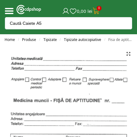
0
0,00
lei
Home
Produse
Tipizate
Tipizate autocopiative
Fisa de aptitudini A5 autocopiativă
/
/
/
/