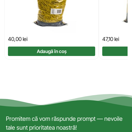
40,00
lei
47,10
lei
Adaugă în coș
Promitem că vom răspunde prompt — nevoile
tale sunt prioritatea noastră!