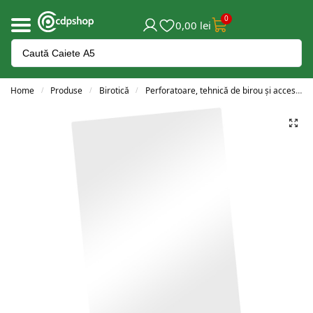
0
0,00
lei
Home
Produse
Birotică
Perforatoare, tehnică de birou și accesorii
/
/
/