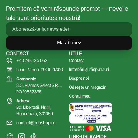
Promitem că vom răspunde prompt — nevoile
tale sunt prioritatea noastră!
Mă abonez
CONTACT
UTILE
+40 748 125 052
Contact
Întrebări și răspunsuri
Luni – Vineri: 09:00-17:00
Despre noi
Companie
S.C. Alamos Select S.R.L.
Găsește un magazin
RO 10852395
Contul meu
Adresa
Bd. Libertatii, Nr. 11,
Hunedoara, 331059
contact@cdpshop.ro
LINK-URI RAPIDE