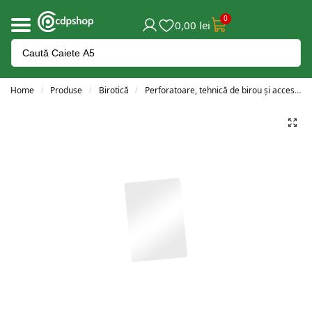
0
0,00
lei
Home
Produse
Birotică
Perforatoare, tehnică de birou și accesorii
/
/
/