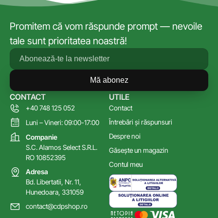
Promitem că vom răspunde prompt — nevoile
tale sunt prioritatea noastră!
Mă abonez
CONTACT
UTILE
+40 748 125 052
Contact
Întrebări și răspunsuri
Luni – Vineri: 09:00-17:00
Despre noi
Companie
S.C. Alamos Select S.R.L.
Găsește un magazin
RO 10852395
Contul meu
Adresa
Bd. Libertatii, Nr. 11,
Hunedoara, 331059
contact@cdpshop.ro