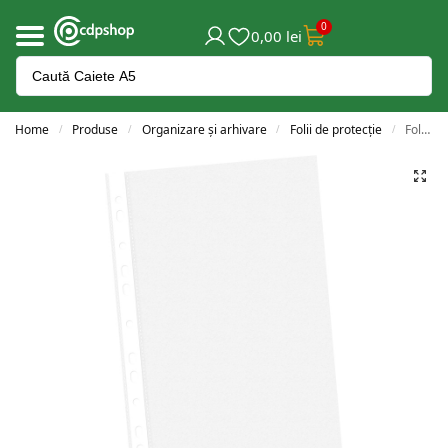
0
0,00
lei
Home
Produse
Organizare și arhivare
Folii de protecție
Folie protecție A4 standard OP 100/set
/
/
/
/