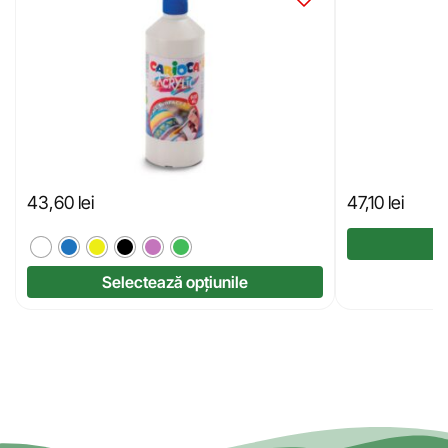
43,60
lei
47,10
lei
Selectează opțiunile