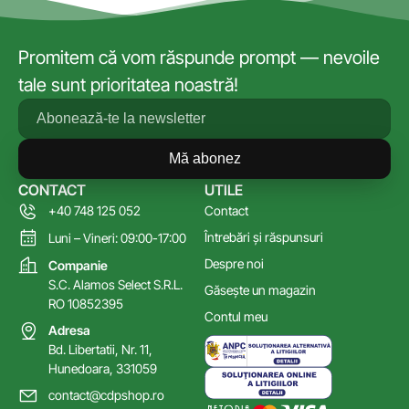
Promitem că vom răspunde prompt — nevoile
tale sunt prioritatea noastră!
Mă abonez
CONTACT
UTILE
+40 748 125 052
Contact
Întrebări și răspunsuri
Luni – Vineri: 09:00-17:00
Despre noi
Companie
S.C. Alamos Select S.R.L.
Găsește un magazin
RO 10852395
Contul meu
Adresa
Bd. Libertatii, Nr. 11,
Hunedoara, 331059
contact@cdpshop.ro