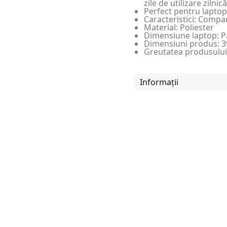
zile de utilizare zilnică
Perfect pentru laptopu
Caracteristici: Compa
Material: Poliester
Dimensiune laptop: Pâ
Dimensiuni produs: 39
Greutatea produsului
Informații