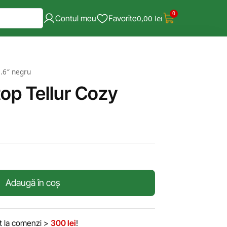
0
Contul meu
Favorite
0,00
lei
5.6″ negru
op Tellur Cozy
u
Adaugă în coș
it la comenzi >
300 lei
!