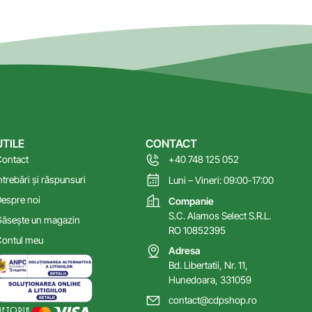
UTILE
CONTACT
ontact
+40 748 125 052
ntrebări și răspunsuri
Luni – Vineri: 09:00-17:00
espre noi
Companie
S.C. Alamos Select S.R.L.
ăsește un magazin
RO 10852395
ontul meu
Adresa
Bd. Libertatii, Nr. 11,
Hunedoara, 331059
contact@cdpshop.ro