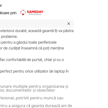
ur
rătoare prin
xteriorul durabil, această geantă îți va păstra
ră probleme.
 pentru a găzdui toate perifericele
șor de curățat înseamnă că poți menține
 fac confortabilă de purtat, chiar și cu o
rfect pentru orice utilizator de laptop în
unare multiple pentru organizarea și
lor, documentelor și obiectelor
fesional, potrivit pentru muncă sau
ntru a asigura că geanta durează ani de