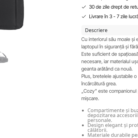
30 de zile drept de ret
Livrare în 3 - 7 zile luc
Descriere
Cu interiorul său moale și e
laptopul în siguranță și fă
Este suficient de spațioasă
necesare, iar materialul u
geanta arătând ca nouă.
Plus, bretelele ajustabile o
încărcătură grea.
„Cozy” este companionul pe
mișcare.
Compartimente și buz
depozitarea accesorii
personale.
Design elegant și pro
călătorii.
Materiale durabile pe