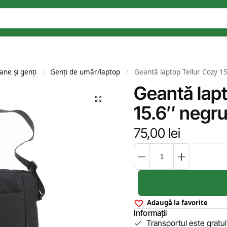
ane și genți
Genți de umăr/laptop
Geantă laptop Tellur Cozy 1
/
/
Geantă lapt
15.6″ negr
75,00
lei
Adaugă la favorite
Informații
Transportul este gratu