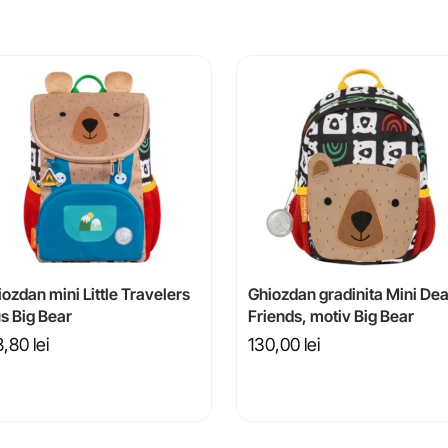
ozdan mini Little Travelers
Ghiozdan gradinita Mini Dea
s Big Bear
Friends, motiv Big Bear
8,80
lei
130,00
lei