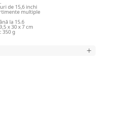
.
ri de 15,6 inchi
rtimente multiple
nă la 15.6
,5 x 30 x 7 cm
: 350 g