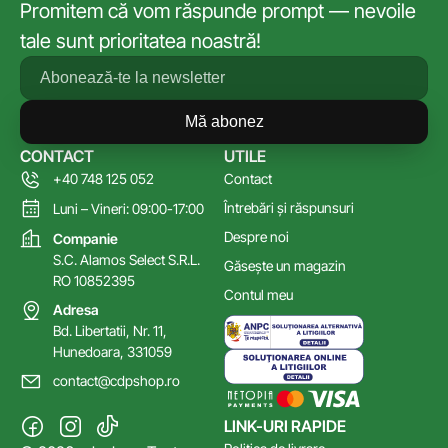
Promitem că vom răspunde prompt — nevoile
tale sunt prioritatea noastră!
Mă abonez
CONTACT
UTILE
+40 748 125 052
Contact
Întrebări și răspunsuri
Luni – Vineri: 09:00-17:00
Despre noi
Companie
S.C. Alamos Select S.R.L.
Găsește un magazin
RO 10852395
Contul meu
Adresa
Bd. Libertatii, Nr. 11,
Hunedoara, 331059
contact@cdpshop.ro
LINK-URI RAPIDE