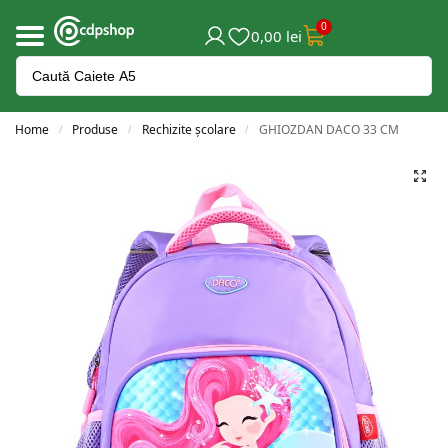
0
0,00
lei
Home
Produse
Rechizite școlare
GHIOZDAN DACO 33 CM
/
/
/