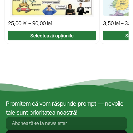
25,00
lei
–
90,00
lei
3,50
lei
–
33
Selectează opțiunile
Sel
Promitem că vom răspunde prompt — nevoile
tale sunt prioritatea noastră!