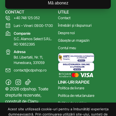
Mă abonez
CONTACT
UTILE
+40 748 125 052
Contact
Întrebări și răspunsuri
Luni – Vineri: 09:00-17:00
Despre noi
Companie
S.C. Alamos Select S.R.L.
Găsește un magazin
RO 10852395
Contul meu
Adresa
Bd. Libertatii, Nr. 11,
Hunedoara, 331059
contact@cdpshop.ro
LINK-URI RAPIDE
Politica de livrare
© 2026 cdpshop. Toate
drepturile rezervate,
Politica de retur/anulare
construit de
Clarru
Politica de cookies
Acest site utilizează cookie-uri pentru a îmbunătăți experiența
Poltica de confidențialitate
dumneavoastră. Prin continuarea utilizării site-ului, sunteți de