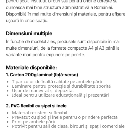
pentru școli, instituții, birouri sau pentru oricine dorește să
cunoască mai bine structura administrativă a României.
Disponibilă în mai multe dimensiuni și materiale, pentru afișare
ușoară în orice spațiu.
Dimensiuni multiple
În funcție de modelul ales, produsele sunt disponibile în mai
multe dimensiuni, de la formate compacte A4 și A3 până la
variante mari pentru expunere pe perete.
Materiale disponibile:
1. Carton 200g laminat (față-verso)
Tipar color de înaltă calitate pe ambele părți
Laminare pentru protecție și durabilitate sporită
Ușor de manevrat și depozitat
Ideal pentru utilizare educațională și prezentări
2. PVC flexibil cu șipci și inele
Material rezistent și flexibil
Prevăzut cu șipci și inele pentru o prindere perfectă
Print pe ambele părți
Potrivit pentru săli de clasă, birouri și spații comerciale