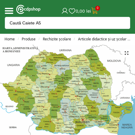
0
0,00
lei
Home
Produse
Rechizite școlare
Articole didactice și uz școlar
/
/
/