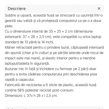
Descriere
Subțire și ușoară, această husă se strecoară cu ușurință într-o
geantă sau valiză și vă protejează computerul ca pe o a doua
piele.
Cu o dimensiune internă de 35 x 25 x 2 cm (dimensiune
exterioară: 37 x 28 x 2,5 cm), este compatibil cu orice laptop
standard de 13 până la 14 inchi.
Mâner retractabil pentru o prindere bună, căptușeală interioară
din spumă (chiar și în colțuri și pe părțile laterale unde riscul de
impact este mai mare), și elastic interior pentru a menține
laptopul/tableta în siguranță.
Buzunar mic în față și închidere cu fermoar pe 2 părți doar
pentru a evita căderea computerului prin deschiderea prea
rapidă a capacului.
Fabricată din reciclarea a 6 sticle de plastic, această husă
conține 58% poliester reciclat post-consum.
Dimensiuni: L 37x h 28 x l 2,5 cm.