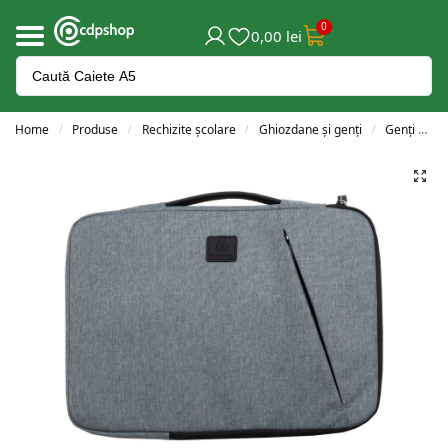
0
0,00
lei
Home
Produse
Rechizite școlare
Ghiozdane și genți
Genți de umăr/laptop
/
/
/
/