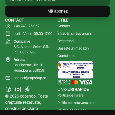
Mă abonez
CONTACT
UTILE
+40 748 125 052
Contact
Întrebări și răspunsuri
Luni – Vineri: 09:00-17:00
Despre noi
Companie
S.C. Alamos Select S.R.L.
Găsește un magazin
RO 10852395
Contul meu
Adresa
Bd. Libertatii, Nr. 11,
Hunedoara, 331059
contact@cdpshop.ro
LINK-URI RAPIDE
Politica de livrare
© 2026 cdpshop. Toate
drepturile rezervate,
Politica de retur/anulare
construit de
Clarru
Politica de cookies